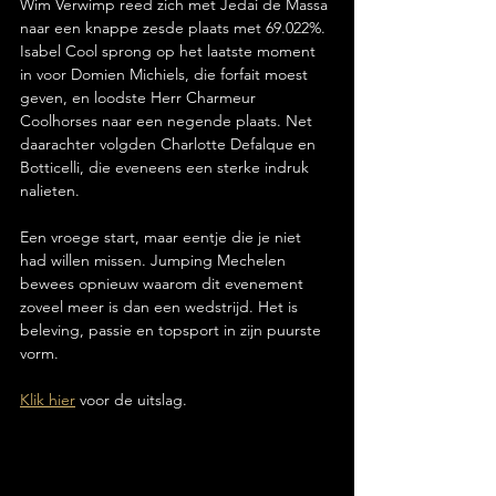
Wim Verwimp reed zich met Jedai de Massa 
naar een knappe zesde plaats met 69.022%. 
Isabel Cool sprong op het laatste moment 
in voor Domien Michiels, die forfait moest 
geven, en loodste Herr Charmeur 
Coolhorses naar een negende plaats. Net 
daarachter volgden Charlotte Defalque en 
Botticelli, die eveneens een sterke indruk 
nalieten.
Een vroege start, maar eentje die je niet 
had willen missen. Jumping Mechelen 
bewees opnieuw waarom dit evenement 
zoveel meer is dan een wedstrijd. Het is 
beleving, passie en topsport in zijn puurste 
vorm.
Klik hier
 voor de uitslag.