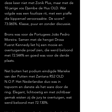
deze keer niet met Zonik Plus, maar met de 
10-jarige vos Djembe de Hus OLD. Wat 
volgde was een foutloze rit, met een piaffe 
die kippenvel veroorzaakte. De score? 
73.065%. Klasse, puur en zonder discussie.
Brons was voor de Portugees João Pedro 
Moreira. Samen met de hengst Drosa 
Fuerst Kennedy liet hij een mooie en 
overtuigende proef zien, die werd beloond 
met 72.544% en goed was voor de derde 
plaats.
Net buiten het podium eindigde Marieke 
van der Putten met Zantana RS2 OLD 
N.O.P. Het Nederlandse duo was in 
topvorm en danste als het ware door de 
ring. Elegant, lichtvoetig en met zichtbaar 
gemak wisten zij de jury te overtuigen, wat 
werd beloond met 72.130%.