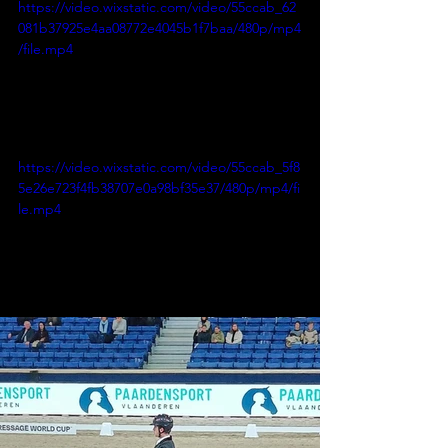
https://video.wixstatic.com/video/55ccab_62
081b37925e4aa08772e4045b1f7baa/480p/mp4
/file.mp4
https://video.wixstatic.com/video/55ccab_5f8
5e26e723f4fb38707e0a98bf35e37/480p/mp4/fi
le.mp4