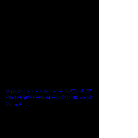
https://video.wixstatic.com/video/55ccab_57
746c150758420a9412e6827b38f477/480p/mp4/
file.mp4