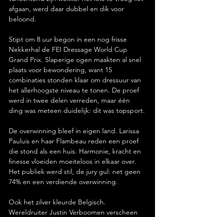
afgaan, werd daar dubbel en dik voor 
beloond.
Stipt om 8 uur begon in een nog frisse 
Nekkerhal de FEI Dressage World Cup 
Grand Prix. Slaperige ogen maakten al snel 
plaats voor bewondering, want 15 
combinaties stonden klaar om dressuur van 
het allerhoogste niveau te tonen. De proef 
werd in twee delen verreden, maar één 
ding was meteen duidelijk: dit was topsport.
De overwinning bleef in eigen land. Larissa 
Pauluis en haar Flambeau reden een proef 
die stond als een huis. Harmonie, kracht en 
finesse vloeiden moeiteloos in elkaar over. 
Het publiek werd stil, de jury gul: net geen 
74% en een verdiende overwinning.
Ook het zilver kleurde Belgisch. 
Wereldruiter Justin Verboomen verscheen 