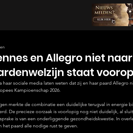
zen
nes en Allegro niet naar
ardenwelzijn staat voorop
haar sociale media laten weten dat zij en haar paard Allegro ni
ropees Kampioenschap 2026.
en merkte de combinatie een duidelijke terugval in energie bij
terd. De precieze oorzaak is voorlopig nog niet duidelijk, al slu
jk sprake is van een onderliggende gezondheidskwestie. In over
 het paard alle nodige rust te geven.