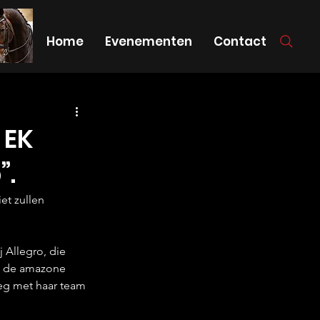
Home
Evenementen
Contact
 EK
”.
et zullen 
 Allegro, die 
it de amazone 
leg met haar team 