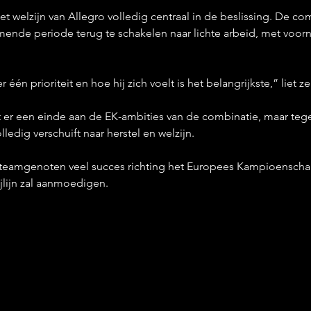
t welzijn van Allegro volledig centraal in de beslissing. De com
nde periode terug te schakelen naar lichte arbeid, met voorn
één prioriteit en hoe hij zich voelt is het belangrijkste,” liet z
 er een einde aan de EK-ambities van de combinatie, maar tege
ledig verschuift naar herstel en welzijn.
r teamgenoten veel succes richting het Europees Kampioenscha
ijlijn zal aanmoedigen.