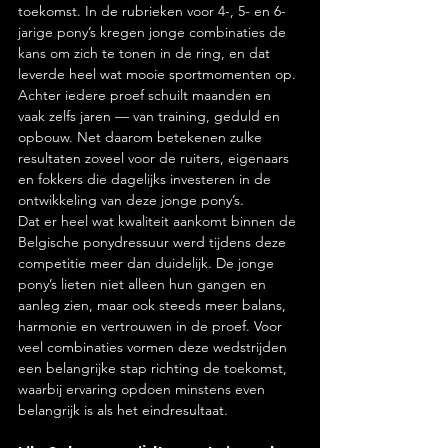
toekomst. In de rubrieken voor 4-, 5- en 6-
jarige pony’s kregen jonge combinaties de 
kans om zich te tonen in de ring, en dat 
leverde heel wat mooie sportmomenten op. 
Achter iedere proef schuilt maanden en 
vaak zelfs jaren — van training, geduld en 
opbouw. Net daarom betekenen zulke 
resultaten zoveel voor de ruiters, eigenaars 
en fokkers die dagelijks investeren in de 
ontwikkeling van deze jonge pony’s.
Dat er heel wat kwaliteit aankomt binnen de 
Belgische ponydressuur werd tijdens deze 
competitie meer dan duidelijk. De jonge 
pony’s lieten niet alleen hun gangen en 
aanleg zien, maar ook steeds meer balans, 
harmonie en vertrouwen in de proef. Voor 
veel combinaties vormen deze wedstrijden 
een belangrijke stap richting de toekomst, 
waarbij ervaring opdoen minstens even 
belangrijk is als het eindresultaat.