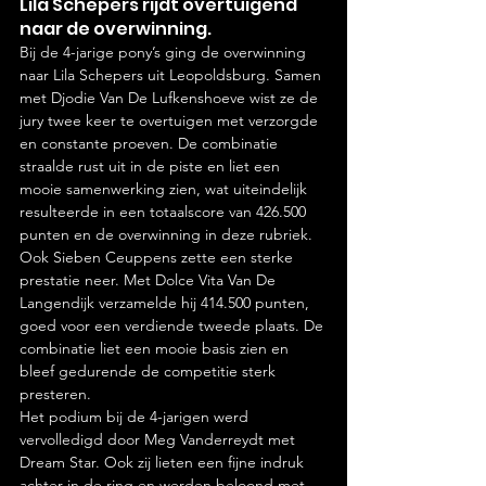
Lila Schepers rijdt overtuigend 
naar de overwinning.
Bij de 4-jarige pony’s ging de overwinning 
naar Lila Schepers uit Leopoldsburg. Samen 
met Djodie Van De Lufkenshoeve wist ze de 
jury twee keer te overtuigen met verzorgde 
en constante proeven. De combinatie 
straalde rust uit in de piste en liet een 
mooie samenwerking zien, wat uiteindelijk 
resulteerde in een totaalscore van 426.500 
punten en de overwinning in deze rubriek.
Ook Sieben Ceuppens zette een sterke 
prestatie neer. Met Dolce Vita Van De 
Langendijk verzamelde hij 414.500 punten, 
goed voor een verdiende tweede plaats. De 
combinatie liet een mooie basis zien en 
bleef gedurende de competitie sterk 
presteren.
Het podium bij de 4-jarigen werd 
vervolledigd door Meg Vanderreydt met 
Dream Star. Ook zij lieten een fijne indruk 
achter in de ring en werden beloond met 