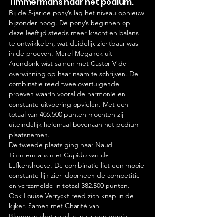
Timmermans naar het podium.
Bij de 5-jarige pony’s lag het niveau opnieuw 
bijzonder hoog. De pony’s beginnen op 
deze leeftijd steeds meer kracht en balans 
te ontwikkelen, wat duidelijk zichtbaar was 
in de proeven. Merel Meganck uit 
Arendonk wist samen met Castor-V de 
overwinning op haar naam te schrijven. De 
combinatie reed twee overtuigende 
proeven waarin vooral de harmonie en 
constante uitvoering opvielen. Met een 
totaal van 406.500 punten mochten zij 
uiteindelijk helemaal bovenaan het podium 
plaatsnemen.
De tweede plaats ging naar Naud 
Timmermans met Cupido van de 
Lufkenshoeve. De combinatie liet een mooie 
constante lijn zien doorheen de competitie 
en verzamelde in totaal 382.500 punten.
Ook Louise Verryckt reed zich knap in de 
kijker. Samen met Charité van 
Blommerschot reed ze naar een mooie 