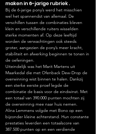
maken in 6-jarige rubriek .
Bij de 6-jarige pony’s werd het misschien 
wel het spannendst van allemaal. De 
verschillen tussen de combinaties bleven 
klein en verschillende ruiters wisselden 
sterke momenten af. Op deze leeftijd 
worden de verwachtingen ook steeds 
groter, aangezien de pony’s meer kracht, 
stabiliteit en afwerking beginnen te tonen in 
de oefeningen.
Uiteindelijk was het Marit Martens uit 
Maarkedal die met Ofenback Dew-Drop de 
overwinning wist binnen te halen. Dankzij 
een sterke eerste proef legde de 
combinatie de basis voor de eindwinst. Met 
een totaal van 390.000 punten mochten zij 
de overwinning mee naar huis nemen.
Alina Lemmens volgde met Bono op een 
bijzonder kleine achterstand. Hun constante 
prestaties leverden een totaalscore van 
387.500 punten op en een verdiende 