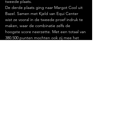
tweede plaats.
De derde plaats ging naar Margot Cool uit 
Bazel. Samen met Kjeld van Equi Center 
wist ze vooral in de tweede proef indruk te 
maken, waar de combinatie zelfs de 
hoogste score neerzette. Met een totaal van 
380.500 punten mochten ook zij mee het 
podium op.
Klik hier voor de totale uitslag.