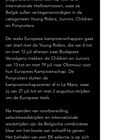
internationale titeltoernooien, waar ze 
België zullen vertegenwoordigen in de 
categorieën Young Riders, Juniors, Children 
en Ponyruiters.
De reeks Europese kampioenschappen gaat 
van start met de Young Riders, die van 6 tot 
en met 12 juli afreizen naar Budapest. 
Vervolgens trekken de Children en Juniors 
van 13 tot en met 19 juli naar Olomouc voor 
hun Europees Kampioenschap. De 
Ponyruiters sluiten de 
kampioenschapszomer af in Le Mans, waar 
zij van 27 juli tot en met 2 augustus strijden 
om de Europese titels.
Na maanden van voorbereiding, 
selectiewedstrijden en internationale 
wedstrijden zijn de Belgische combinaties 
klaar om het beste van zichzelf te geven. 
Het behalen van een EK-selectie is op zich 