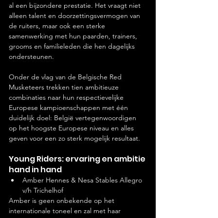
al een bijzondere prestatie. Het vraagt niet 
alleen talent en doorzettingsvermogen van 
de ruiters, maar ook een sterke 
samenwerking met hun paarden, trainers, 
grooms en familieleden die hen dagelijks 
ondersteunen.
Onder de vlag van de Belgische Red 
Musketeers trekken tien ambitieuze 
combinaties naar hun respectievelijke 
Europese kampioenschappen met één 
duidelijk doel: België vertegenwoordigen 
op het hoogste Europese niveau en alles 
geven voor een zo sterk mogelijk resultaat.
Young Riders: ervaring en ambitie 
hand in hand
Amber Hennes & Nesa Stables Allegro 
v/h Trichelhof
Amber is geen onbekende op het 
internationale toneel en zal met haar 