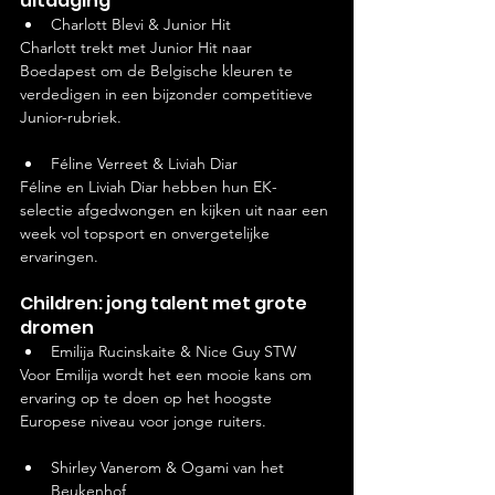
uitdaging
Charlott Blevi & Junior Hit
Charlott trekt met Junior Hit naar 
Boedapest om de Belgische kleuren te 
verdedigen in een bijzonder competitieve 
Junior-rubriek.
Féline Verreet & Liviah Diar
Féline en Liviah Diar hebben hun EK-
selectie afgedwongen en kijken uit naar een 
week vol topsport en onvergetelijke 
ervaringen.
Children: jong talent met grote 
dromen
Emilija Rucinskaite & Nice Guy STW
Voor Emilija wordt het een mooie kans om 
ervaring op te doen op het hoogste 
Europese niveau voor jonge ruiters.
Shirley Vanerom & Ogami van het 
Beukenhof