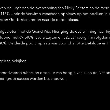
gaven de juryleden de overwinning aan Nicky Peeters en de merr
.118%. Jorinde Verwimp verscheen opnieuw op het podium, nu 
ers en Goldstream reden naar de derde plaats.
fgesloten met de Grand Prix. Hier ging de overwinning naar In
loond met 69.348%. Laura Luyten en J2L Lamborghini volgden 
40%. De derde podiumplaats was voor Charlotte Defalque en Fir
agen te bekijken.
emotiveerde ruiters en dressuur van hoog niveau kan de Nationa
s een groot succes worden beschouwd.