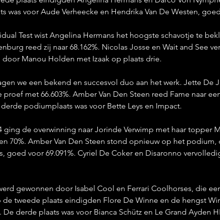
ats was voor Aude Verheecke en Hendrika Van De Westen, goed
vidual Test wist Angelina Hermans het hoogste schavotje te b
urg reed zij naar 68.162%. Nicolas Josse en Wait and See ve
 door Manou Holden met Izaak op plaats drie.
zagen we een bekend en succesvol duo aan het werk. Jette De 
 proef met 66.603%. Amber Van Den Steen reed Fame naar ee
 derde podiumplaats was voor Bette Leys en Impact.
 4 ging de overwinning naar Jorinde Verwimp met haar topper 
een 70%. Amber Van Den Steen stond opnieuw op het podium, d
s, goed voor 69.091%. Cyriel De Coker en Disaronno vervolled
werd gewonnen door Isabel Cool en Ferrari Coolhorses, die een
p de tweede plaats eindigden Flore De Winne en de hengst Wi
 De derde plaats was voor Bianca Schütz en Le Grand Ayden H