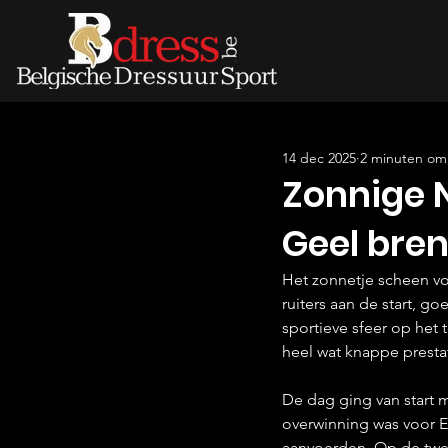
14 dec 2025
2 minuten om 
Zonnige N
Geel bren
Het zonnetje scheen vo
ruiters aan de start, g
sportieve sfeer op het 
heel wat knappe presta
De dag ging van start 
overwinning was voor E
aanvoerden. Op de tw