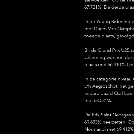
67.721%. De derde pla
In de Young Rider Indi
met Darco Von Nymphenb
tweede plaats, gevolgd
Bij de Grand Prix U25 
Charming wonnen deze
plaats met 66.410%. De
In de categorie niveau
v/h Aegroschot, net g
andere paard Qarl Lewi
met 68.031%.
De Prix Saint Georges 
69.633% neerzetten. O
Normandi met 69.412%.