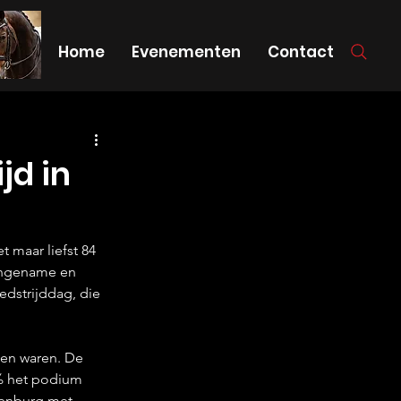
Home
Evenementen
Contact
jd in
 maar liefst 84 
aangename en 
edstrijddag, die 
ien waren. De 
% het podium 
enburg met 