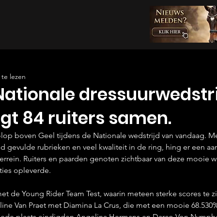
te lezen
ationale dressuurwedstri
gt 84 ruiters samen.
lop boven Geel tijdens de Nationale wedstrijd van vandaag. Met
oed gevulde rubrieken en veel kwaliteit in de ring, hing er een 
terrein. Ruiters en paarden genoten zichtbaar van deze mooie w
ties opleverde.
met de Young Rider Team Test, waarin meteen sterke scores te z
line Van Praet met Diamina La Crus, die met een mooie 68.530
eede plaats eindigden Angelina Hermans en Darco Von Nymph