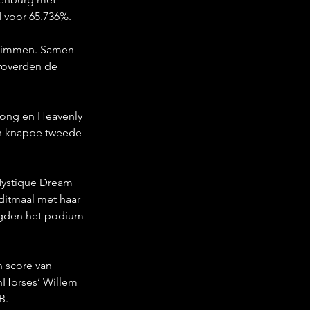
 voor 65.736%.
eklimmen. Samen 
roverden de 
Jong en Heavenly 
n knappe tweede 
Mystique Dream 
itmaal met haar 
igden het podium 
 score van 
nHorses’ Willem 
B.