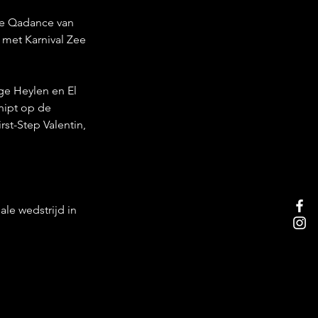
ie Qadance van 
met Karnival Zee 
ge Heylen en El 
nipt op de 
st-Step Valentin, 
le wedstrijd in 