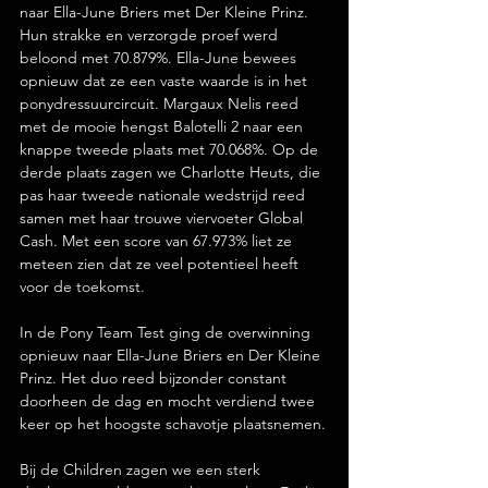
naar Ella-June Briers met Der Kleine Prinz. 
Hun strakke en verzorgde proef werd 
beloond met 70.879%. Ella-June bewees 
opnieuw dat ze een vaste waarde is in het 
ponydressuurcircuit. Margaux Nelis reed 
met de mooie hengst Balotelli 2 naar een 
knappe tweede plaats met 70.068%. Op de 
derde plaats zagen we Charlotte Heuts, die 
pas haar tweede nationale wedstrijd reed 
samen met haar trouwe viervoeter Global 
Cash. Met een score van 67.973% liet ze 
meteen zien dat ze veel potentieel heeft 
voor de toekomst.
In de Pony Team Test ging de overwinning 
opnieuw naar Ella-June Briers en Der Kleine 
Prinz. Het duo reed bijzonder constant 
doorheen de dag en mocht verdiend twee 
keer op het hoogste schavotje plaatsnemen.
Bij de Children zagen we een sterk 