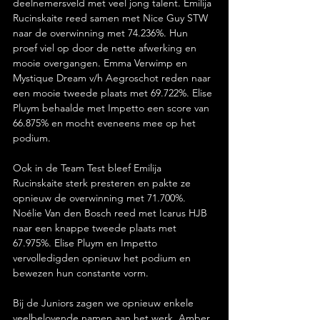
deelnemersveld met veel jong talent. Emilija 
Rucinskaite reed samen met Nice Guy STW 
naar de overwinning met 74.236%. Hun 
proef viel op door de nette afwerking en 
mooie overgangen. Emma Verwimp en 
Mystique Dream v/h Aegroschot reden naar 
een mooie tweede plaats met 69.722%. Elise 
Pluym behaalde met Impetto een score van 
66.875% en mocht eveneens mee op het 
podium.
Ook in de Team Test bleef Emilija 
Rucinskaite sterk presteren en pakte ze 
opnieuw de overwinning met 71.700%. 
Noélie Van den Bosch reed met Icarus HJB 
naar een knappe tweede plaats met 
67.975%. Elise Pluym en Impetto 
vervolledigden opnieuw het podium en 
bewezen hun constante vorm.
Bij de Juniors zagen we opnieuw enkele 
veelbelovende namen aan het werk. Amber 