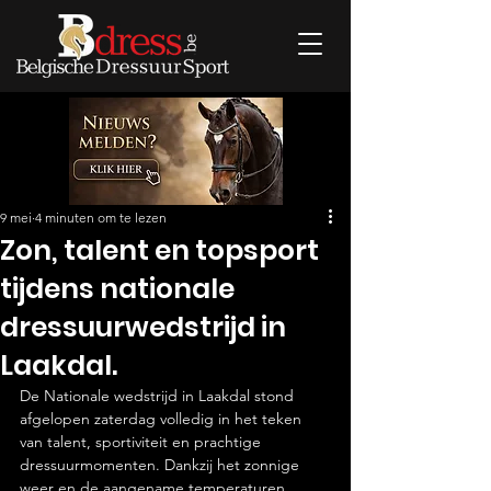
9 mei
4 minuten om te lezen
Zon, talent en topsport
tijdens nationale
dressuurwedstrijd in
Laakdal.
De Nationale wedstrijd in Laakdal stond 
afgelopen zaterdag volledig in het teken 
van talent, sportiviteit en prachtige 
dressuurmomenten. Dankzij het zonnige 
weer en de aangename temperaturen 