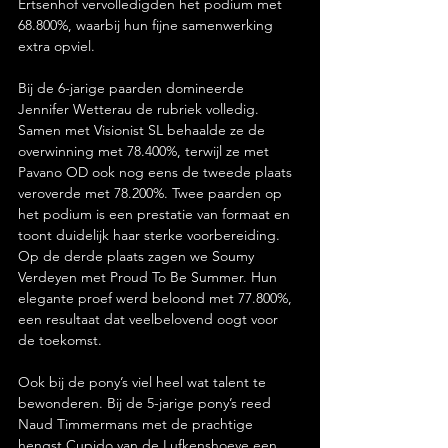
Ertsenhof vervolledigden het podium met 
68.800%, waarbij hun fijne samenwerking 
extra opviel.
Bij de 6-jarige paarden domineerde 
Jennifer Wetterau de rubriek volledig. 
Samen met Visionist SL behaalde ze de 
overwinning met 78.400%, terwijl ze met 
Pavano OD ook nog eens de tweede plaats 
veroverde met 78.200%. Twee paarden op 
het podium is een prestatie van formaat en 
toont duidelijk haar sterke voorbereiding. 
Op de derde plaats zagen we Soumy 
Verdeyen met Proud To Be Summer. Hun 
elegante proef werd beloond met 77.800%, 
een resultaat dat veelbelovend oogt voor 
de toekomst.
Ook bij de pony’s viel heel wat talent te 
bewonderen. Bij de 5-jarige pony’s reed 
Naud Timmermans met de prachtige 
hengst Cupido van de Lufkenshoeve een 