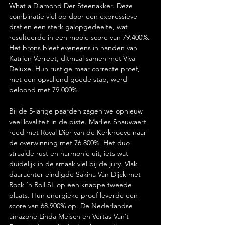
What a Diamond Der Steenakker. Deze 
combinatie viel op door een expressieve 
draf en een sterk galopgedeelte, wat 
resulteerde in een mooie score van 79.400%. 
Het brons bleef eveneens in handen van 
Katrien Verreet, ditmaal samen met Viva 
Deluxe. Hun rustige maar correcte proef, 
met een opvallend goede stap, werd 
beloond met 79.000%.
Bij de 5-jarige paarden zagen we opnieuw 
veel kwaliteit in de piste. Marlies Snauwaert 
reed met Royal Dior van de Kerkhoeve naar 
de overwinning met 76.800%. Het duo 
straalde rust en harmonie uit, iets wat 
duidelijk in de smaak viel bij de jury. Vlak 
daarachter eindigde Sakina Van Dijck met 
Rock ‘n Roll SL op een knappe tweede 
plaats. Hun energieke proef leverde een 
score van 68.900% op. De Nederlandse 
amazone Linda Meisch en Vertas Van’t 