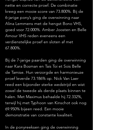
nette en correcte proef. De combinatie 
kreeg een mooie score van 73.800%. Bij de 
6-jarige pony’s ging de overwinning naar 
Alina Lemmens met de hengst Bono VHS, 
goed voor 72.000%. Amber Joosten en Belle 
Amour VHS reden eveneens een 
verdienstelijke proef en sloten af met 
67.800%.
Bij de 7-jarige paarden ging de overwinning 
naar Kara Bosman en Tais Toi et Sois Belle 
de Tamise. Hun verzorgde en harmonieuze 
proef leverde 73.186% op. Nick Van Laer 
reed een bijzonder sterke wedstrijd en wist 
zowel de tweede als derde plaats binnen te 
halen. Met Maximus behaalde hij 72.332%, 
terwijl hij met Typhoon van Kinschot ook nog 
69.950% bijeen reed. Een mooie 
demonstratie van constante kwaliteit.
In de ponyreeksen ging de overwinning 