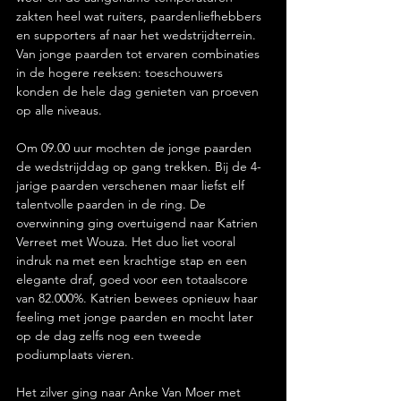
zakten heel wat ruiters, paardenliefhebbers 
en supporters af naar het wedstrijdterrein. 
Van jonge paarden tot ervaren combinaties 
in de hogere reeksen: toeschouwers 
konden de hele dag genieten van proeven 
op alle niveaus.
Om 09.00 uur mochten de jonge paarden 
de wedstrijddag op gang trekken. Bij de 4-
jarige paarden verschenen maar liefst elf 
talentvolle paarden in de ring. De 
overwinning ging overtuigend naar Katrien 
Verreet met Wouza. Het duo liet vooral 
indruk na met een krachtige stap en een 
elegante draf, goed voor een totaalscore 
van 82.000%. Katrien bewees opnieuw haar 
feeling met jonge paarden en mocht later 
op de dag zelfs nog een tweede 
podiumplaats vieren.
Het zilver ging naar Anke Van Moer met 