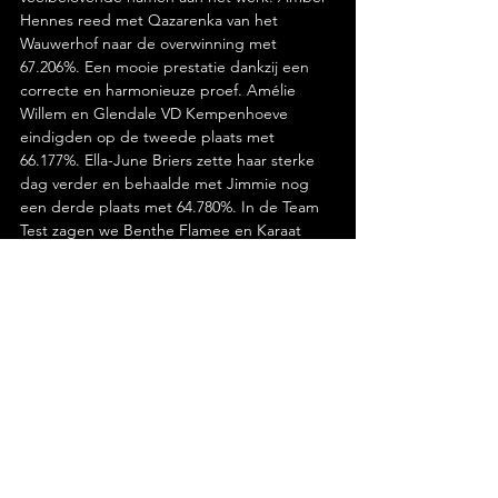
Hennes reed met Qazarenka van het 
Wauwerhof naar de overwinning met 
67.206%. Een mooie prestatie dankzij een 
correcte en harmonieuze proef. Amélie 
Willem en Glendale VD Kempenhoeve 
eindigden op de tweede plaats met 
66.177%. Ella-June Briers zette haar sterke 
dag verder en behaalde met Jimmie nog 
een derde plaats met 64.780%. In de Team 
Test zagen we Benthe Flamee en Karaat 
een score van 62.500% neerzetten.
Van de Juniors ging het verder naar de 
Young Riders, waar Amber Hennes opnieuw 
van zich liet horen. Samen met NESA 
STABLES Allegro v/h Trichelhof reed ze naar 
de overwinning met 69.191%. Victoria Evrard 
en Jordy HBC pakten het zilver met 
66.985%, terwijl Anna Peeters en Harlekin 
het podium vervolledigden met 66.545%.