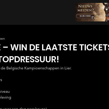
zen
 – WIN DE LAATSTE TICKE
TOPDRESSUUR!
 de Belgische Kampioenschappen in Lier.
rs
niveau
eleving
eg voor een dag naar keuze!