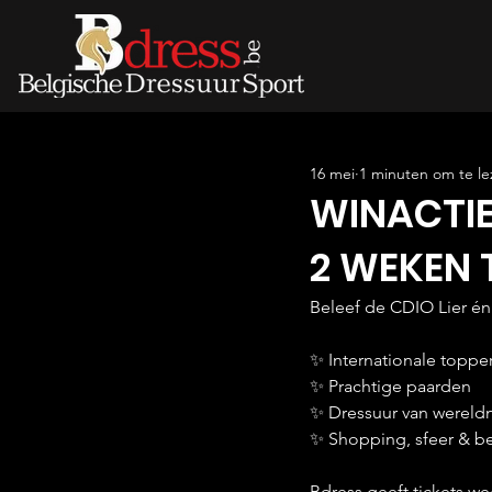
16 mei
1 minuten om te le
WINACTIE
2 WEKEN 
Beleef de CDIO Lier én
✨ Internationale toppe
✨ Prachtige paarden
✨ Dressuur van wereld
✨ Shopping, sfeer & b
Bdress geeft tickets w