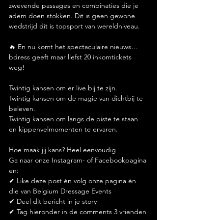
zwevende passages en combinaties die je 
adem doen stokken. Dit is geen gewone 
wedstrijd dit is topsport van wereldniveau.
🔥 En nu komt het spectaculaire nieuws…
bdress geeft maar liefst 20 inkomtickets 
weg!
Twintig kansen om er live bij te zijn.
Twintig kansen om de magie van dichtbij te 
beleven.
Twintig kansen om langs de piste te staan 
en kippenvelmomenten te ervaren.
Hoe maak jij kans? Heel eenvoudig
Ga naar onze Instagram- of Facebookpagina 
en:
✔ Like deze post én volg onze pagina én 
die van Belgium Dressage Events
✔ Deel dit bericht in je story
✔ Tag hieronder in de comments 3 vrienden