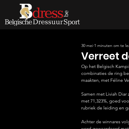
30 mei
1 minuten om te le
Verreet d
Op het Belgisch Kampio
combinaties de ring bet
maakten, met Féline Ve
Samen met Liviah Diar z
met 71,323%, goed voor
rubriek de leiding en g
Achter de winnares vol
werd gewaardeerd met 6