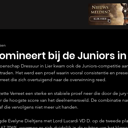
zen
omineert bij de Juniors in 
enschap Dressuur in Lier kwam ook de Juniors-competitie aan
raden. Het werd een proef waarin vooral consistentie en present
rreet die zich overtuigend naar de overwinning reed.
ette Verreet een sterke en stabiele proef neer die door de jur
 de hoogste score van het deelnemersveld. De combinatie nam
af die vervolgens niet meer uit handen.
gde Evelyne Dieltjens met Lord Lucardi VD D. op de tweede plaa
7,706%, waarmee ze zich duidelijk in de subtop van het klass