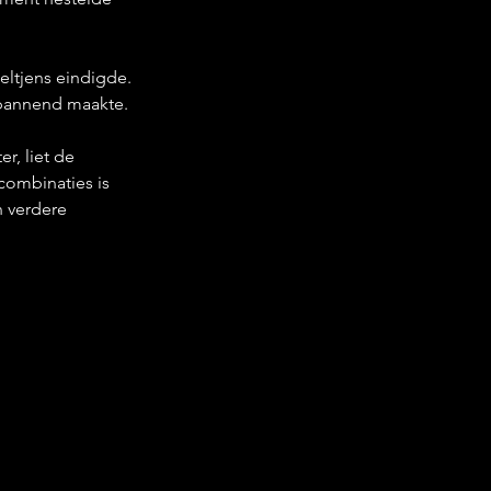
eltjens eindigde. 
 spannend maakte.
r, liet de 
combinaties is 
n verdere 