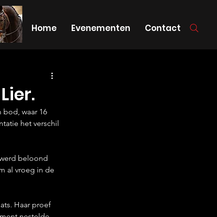
Home
Evenementen
Contact
Lier.
 bod, waar 16 
atie het verschil 
y werd beloond 
 al vroeg in de 
ts. Haar proef 
ement nestelde 