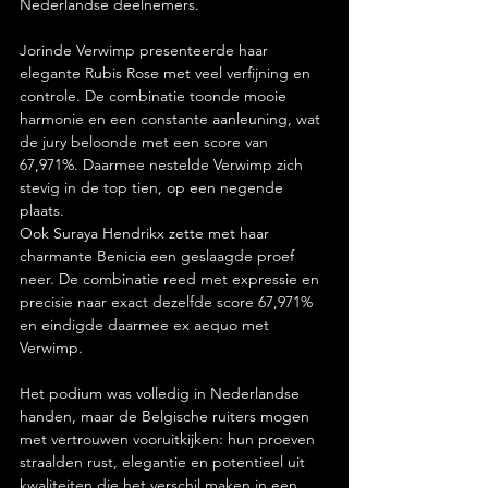
Nederlandse deelnemers.
Jorinde Verwimp presenteerde haar 
elegante Rubis Rose met veel verfijning en 
controle. De combinatie toonde mooie 
harmonie en een constante aanleuning, wat 
de jury beloonde met een score van 
67,971%. Daarmee nestelde Verwimp zich 
stevig in de top tien, op een negende 
plaats.
Ook Suraya Hendrikx zette met haar 
charmante Benicia een geslaagde proef 
neer. De combinatie reed met expressie en 
precisie naar exact dezelfde score 67,971% 
en eindigde daarmee ex aequo met 
Verwimp.
Het podium was volledig in Nederlandse 
handen, maar de Belgische ruiters mogen 
met vertrouwen vooruitkijken: hun proeven 
straalden rust, elegantie en potentieel uit 
kwaliteiten die het verschil maken in een 