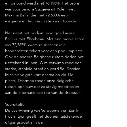
en beloond werd met 76,196%. Het brons 
was voor Sandra Sysojeva uit Polen met 
Maxima Bella, die met 72,630% een 
elegante en technisch sterke rit toonde.
Net naast het podium eindigde Larissa 
Pauluis met Flambeau. Met een mooie score 
van 72,565% kwam ze maar enkele 
honderdsten tekort voor een podiumplaats.
Ook de andere Belgische ruiters deden het 
uitstekend in Lyon. Wim Verwimp reed een 
sterke, stabiele proef en werd 9e. Domien 
Michiels volgde kort daarna op de 11e 
plaats. Daarmee tonen onze Belgische 
ruiters opnieuw dat ze stevig meedraaien 
aan de internationale top van de dressuur.
Vooruitblik
De overwinning van Verboomen en Zonik 
Plus in Lyon geeft het duo een uitstekende 
uitgangspositie in de 