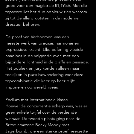
goed voor een magistrale 81,195%. Met die 
topscore liet het duo opnieuw zien waarom 
zij tot de allergrootsten in de moderne 
dressuur behoren.
De proef van Verboomen was een 
meesterwerk van precisie, harmonie en 
expressieve kracht. Elke oefening vloeide 
naadloos in de volgende over, met een 
bijzondere lichtheid in de piaffe en passage. 
Het publiek en jury konden alleen maar 
toekijken in pure bewondering voor deze 
topcombinatie die keer op keer blijft 
imponeren op wereldniveau.
Podium met Internationale klasse
Hoewel de concurrentie scherp was, was er 
geen enkele twijfel over de verdiende 
winnaar. De tweede plaats ging naar de 
Britse amazone Becky Moody met 
Jagerbomb, die een sterke proef neerzette 