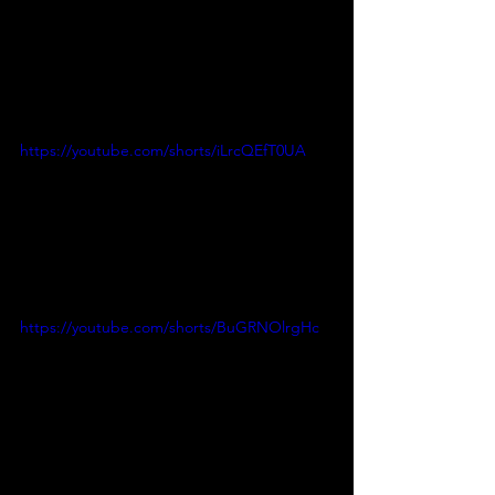
https://youtube.com/shorts/iLrcQEfT0UA
https://youtube.com/shorts/BuGRNOlrgHc