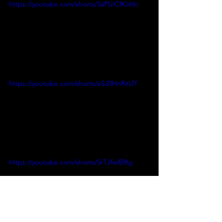
https://youtube.com/shorts/3aPUiCfKoHc
https://youtube.com/shorts/eSJ0HnRitUY
https://youtube.com/shorts/5rTJfwlE9Ig