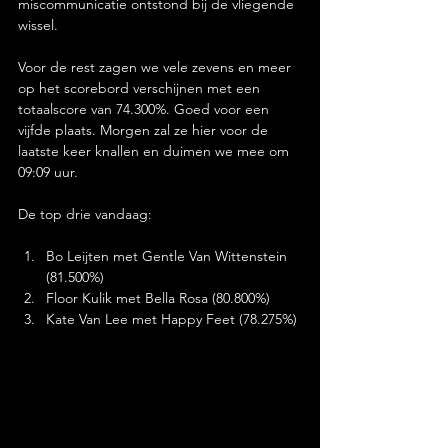
miscommunicatie ontstond bij de vliegende 
wissel.
Voor de rest zagen we vele zevens en meer 
op het scorebord verschijnen met een 
totaalscore van 74.300%. Goed voor een 
vijfde plaats. Morgen zal ze hier voor de 
laatste keer knallen en duimen we mee om 
09:09 uur.
De top drie vandaag: 
Bo Leijten met Gentle Van Wittenstein 
(81.500%)
Floor Kulik met Bella Rosa (80.800%)
Kate Van Lee met Happy Feet (78.275%)