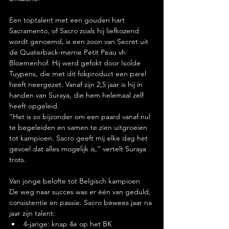
Een toptalent met een gouden hart
Sacramento, of Sacro zoals hij liefkozend 
wordt genoemd, is een zoon van Secret uit 
de Quaterback-merrie Petit Peau vh 
Bloemenhof. Hij werd gefokt door Isolde 
Tuypens, die met dit fokproduct een parel 
heeft neergezet. Vanaf zijn 2,5 jaar is hij in 
handen van Suraya, die hem helemaal zelf 
heeft opgeleid.
“Het is zo bijzonder om een paard vanaf nul 
te begeleiden en samen te zien uitgroeien 
tot kampioen. Sacro geeft mij elke dag het 
gevoel dat alles mogelijk is,” vertelt Suraya 
trots.
Van jonge belofte tot Belgisch kampioen
De weg naar succes was er één van geduld, 
consistentie en passie. Sacro bewees jaar na 
jaar zijn talent:
4-jarige: knap 4e op het BK