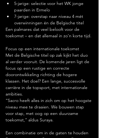
5-jarige: selectie voor het WK jonge 
paarden in Ermelo
7-jarige: overstap naar niveau 4 mét 
overwinningen én de Belgische titel
Een palmares dat veel belooft voor de 
toekomst – en dat allemaal in zo’n korte tijd.
Focus op een internationale toekomst
Met de Belgische titel op zak kijkt het duo 
al verder vooruit. De komende jaren ligt de 
focus op een rustige en correcte 
doorontwikkeling richting de hogere 
klassen. Het doel? Een lange, succesvolle 
carrière in de topsport, met internationale 
ambities.
“Sacro heeft alles in zich om op het hoogste 
niveau mee te draaien. We bouwen stap 
voor stap, met oog op een duurzame 
toekomst,” aldus Suraya.
Een combinatie om in de gaten te houden