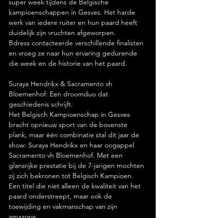
super week tijdens de Belgische 
kampioenschappen in Gesves. Het harde 
werk van iedere ruiter en hun paard heeft 
duidelijk zijn vruchten afgeworpen.
Bdress contacteerde verschillende finalisten 
en vroeg ze naar hun ervaring gedurende 
die week en de historie van het paard.
Suraya Hendrikx & Sacramento vh 
Bloemenhof: Een droomduo dat 
geschiedenis schrijft.
Het Belgisch Kampioenschap in Gesves 
bracht opnieuw sport van de bovenste 
plank, maar één combinatie stal dit jaar de 
show: Suraya Hendrikx en haar oogappel 
Sacramento vh Bloemenhof. Met een 
glansrijke prestatie bij de 7-jarigen mochten 
zij zich bekronen tot Belgisch Kampioen. 
Een titel die niet alleen de kwaliteit van het 
paard onderstreept, maar ook de 
toewijding en vakmanschap van zijn 
amazone.