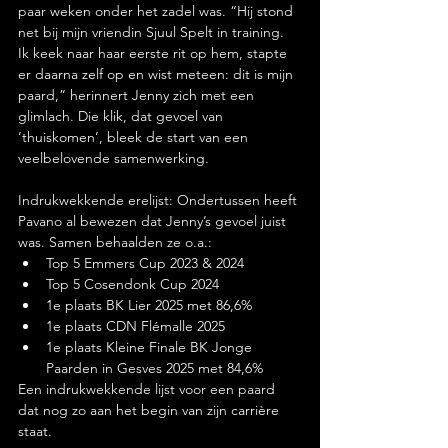
paar weken onder het zadel was. “Hij stond 
net bij mijn vriendin Sjuul Spelt in training. 
Ik keek naar haar eerste rit op hem, stapte 
er daarna zelf op en wist meteen: dit is mijn 
paard,” herinnert Jenny zich met een 
glimlach. Die klik, dat gevoel van 
‘thuiskomen’, bleek de start van een 
veelbelovende samenwerking.
Indrukwekkende erelijst: Ondertussen heeft 
Pavano al bewezen dat Jenny’s gevoel juist 
was. Samen behaalden ze o.a.:
Top 5 Emmers Cup 2023 & 2024
Top 5 Cosendonk Cup 2024
1e plaats BK Lier 2025 met 86,6%
1e plaats CDN Flémalle 2025
1e plaats Kleine Finale BK Jonge 
Paarden in Gesves 2025 met 84,6%
Een indrukwekkende lijst voor een paard 
dat nog zo aan het begin van zijn carrière 
staat.