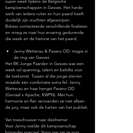
super week tijdens de Belgische 
kampioenschappen in Gesves. Het harde 
werk van iedere ruiter en hun paard heeft 
duidelijk zijn vruchten afgeworpen.
Bdress contacteerde verschillende finalisten 
en vroeg ze naar hun ervaring gedurende 
die week en de historie van het paard.
Jenny Wetterau & Pavano OD: magie in 
de ring van Gesves
Het BK Jonge Paarden in Gesves was een 
week vol spanning, talent en belofte voor 
de toekomst. Tussen al die jonge sterren 
straalde één combinatie extra fel: Jenny 
Wetterau en haar hengst Pavano OD 
(Geniaal x Apache, KWPN). Met hun 
harmonie en flair veroverden ze niet alleen 
de jury, maar ook de harten van het publiek.
Van toeschouwer naar deelnemer
Voor Jenny voelde dit kampioenschap 
bijzonder speciaal. Vorig jaar zat ze nog 