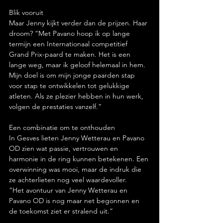
Blik vooruit
Maar Jenny kijkt verder dan de prijzen. Haar 
droom? “Met Pavano hoop ik op lange 
termijn een Internationaal competitief 
Grand Prix-paard te maken. Het is een 
lange weg, maar ik geloof helemaal in hem. 
Mijn doel is om mijn jonge paarden stap 
voor stap te ontwikkelen tot gelukkige 
atleten. Als ze plezier hebben in hun werk, 
volgen de prestaties vanzelf.”
Een combinatie om te onthouden
In Gesves lieten Jenny Wetterau en Pavano 
OD zien wat passie, vertrouwen en 
harmonie in de ring kunnen betekenen. Een 
overwinning was mooi, maar de indruk die 
ze achterlieten nog veel waardevoller.
“Het avontuur van Jenny Wetterau en 
Pavano OD is nog maar net begonnen en 
de toekomst ziet er stralend uit.”