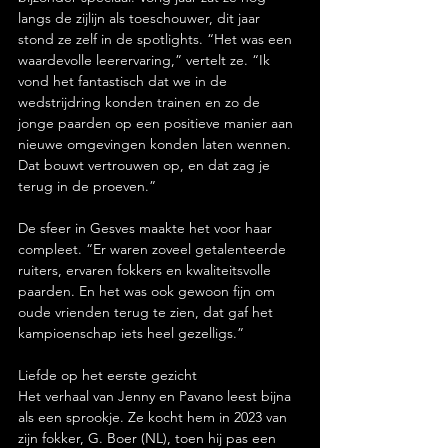
langs de zijlijn als toeschouwer, dit jaar 
stond ze zelf in de spotlights. “Het was een 
waardevolle leerervaring,” vertelt ze. “Ik 
vond het fantastisch dat we in de 
wedstrijdring konden trainen en zo de 
jonge paarden op een positieve manier aan 
nieuwe omgevingen konden laten wennen. 
Dat bouwt vertrouwen op, en dat zag je 
terug in de proeven.”
De sfeer in Gesves maakte het voor haar 
compleet. “Er waren zoveel getalenteerde 
ruiters, ervaren fokkers en kwaliteitsvolle 
paarden. En het was ook gewoon fijn om 
oude vrienden terug te zien, dat gaf het 
kampioenschap iets heel gezelligs.”
Liefde op het eerste gezicht
Het verhaal van Jenny en Pavano leest bijna 
als een sprookje. Ze kocht hem in 2023 van 
zijn fokker, G. Boer (NL), toen hij pas een 