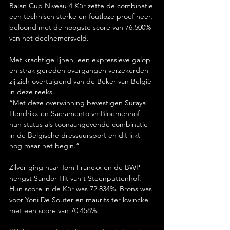
Baian Cup Niveau 4 Kür zette de combinatie 
een technisch sterke en foutloze proef neer, 
beloond met de hoogste score van 76.500% 
van het deelnemersveld.
Met krachtige lijnen, een expressieve galop 
en strak gereden overgangen verzekerden 
zij zich overtuigend van de Beker van België 
in deze reeks. 
“Met deze overwinning bevestigen Suraya 
Hendrikx en Sacramento vh Bloemenhof 
hun status als toonaangevende combinatie 
in de Belgische dressuursport en dit lijkt 
nog maar het begin.”
Zilver ging naar Tom Franckx en de BWP 
hengst Sandor Hit van t Steenputtenhof. 
Hun score in de Kür was 72.834%. Brons was 
voor Yoni De Souter en maurits ter kwincke 
met een score van 70.458%.