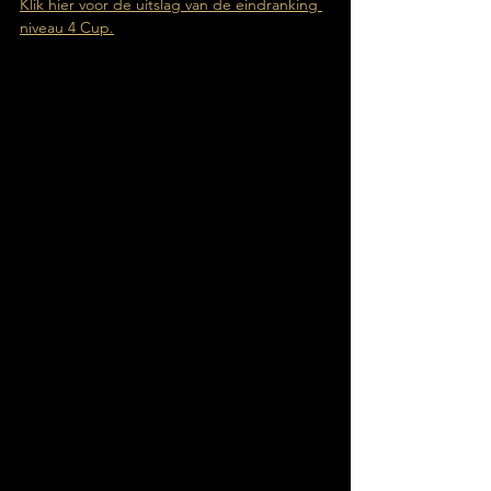
Klik hier voor de uitslag van de eindranking 
niveau 4 Cup.