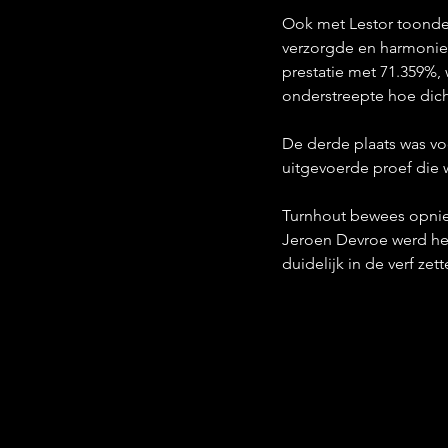
Ook met Lestor toonde 
verzorgde en harmonieu
prestatie met 71.359%,
onderstreepte hoe dicht
De derde plaats was voo
uitgevoerde proef die
Turnhout bewees opnieu
Jeroen Devroe werd het
duidelijk in de verf zett