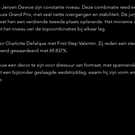
Jeroen Devroe zijn constante niveau. Deze combinatie reed ee
ze Grand Prix, met veel nette overgangen en stabiliteit. De ju
 wat hen een verdiende tweede plaats opleverde. Het minieme ve
 het niveau van de topcombinaties bij elkaar lag.
r Charlotte Defalque met First-Step Valentin. Zij reden een ste
 werd gewaardeerd met 69.837%.
w een decor te zijn voor dressuur van formaat, met spannende
 een bijzonder geslaagde wedstrijddag, waarin hij zijn vorm 
e.