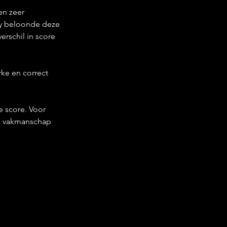
n zeer 
ry beloonde deze 
rschil in score 
rke en correct 
 score. Voor 
en vakmanschap 