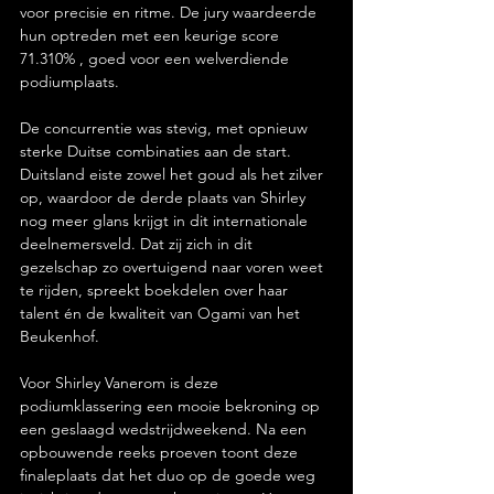
voor precisie en ritme. De jury waardeerde 
hun optreden met een keurige score 
71.310% , goed voor een welverdiende 
podiumplaats.
De concurrentie was stevig, met opnieuw 
sterke Duitse combinaties aan de start. 
Duitsland eiste zowel het goud als het zilver 
op, waardoor de derde plaats van Shirley 
nog meer glans krijgt in dit internationale 
deelnemersveld. Dat zij zich in dit 
gezelschap zo overtuigend naar voren weet 
te rijden, spreekt boekdelen over haar 
talent én de kwaliteit van Ogami van het 
Beukenhof.
Voor Shirley Vanerom is deze 
podiumklassering een mooie bekroning op 
een geslaagd wedstrijdweekend. Na een 
opbouwende reeks proeven toont deze 
finaleplaats dat het duo op de goede weg 