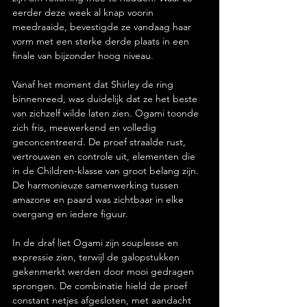
eerder deze week al knap voorin 
meedraaide, bevestigde ze vandaag haar 
vorm met een sterke derde plaats in een 
finale van bijzonder hoog niveau.
Vanaf het moment dat Shirley de ring 
binnenreed, was duidelijk dat ze het beste 
van zichzelf wilde laten zien. Ogami toonde 
zich fris, meewerkend en volledig 
geconcentreerd. De proef straalde rust, 
vertrouwen en controle uit, elementen die 
in de Children-klasse van groot belang zijn. 
De harmonieuze samenwerking tussen 
amazone en paard was zichtbaar in elke 
overgang en iedere figuur.
In de draf liet Ogami zijn souplesse en 
expressie zien, terwijl de galopstukken 
gekenmerkt werden door mooi gedragen 
sprongen. De combinatie hield de proef 
constant netjes afgesloten, met aandacht 