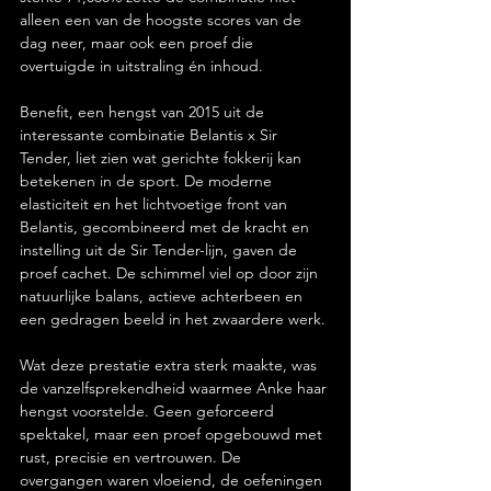
alleen een van de hoogste scores van de 
dag neer, maar ook een proef die 
overtuigde in uitstraling én inhoud.
Benefit, een hengst van 2015 uit de 
interessante combinatie Belantis x Sir 
Tender, liet zien wat gerichte fokkerij kan 
betekenen in de sport. De moderne 
elasticiteit en het lichtvoetige front van 
Belantis, gecombineerd met de kracht en 
instelling uit de Sir Tender-lijn, gaven de 
proef cachet. De schimmel viel op door zijn 
natuurlijke balans, actieve achterbeen en 
een gedragen beeld in het zwaardere werk.
Wat deze prestatie extra sterk maakte, was 
de vanzelfsprekendheid waarmee Anke haar 
hengst voorstelde. Geen geforceerd 
spektakel, maar een proef opgebouwd met 
rust, precisie en vertrouwen. De 
overgangen waren vloeiend, de oefeningen 