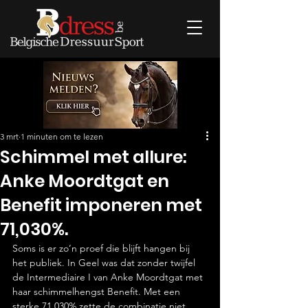
3 mrt
1 minuten om te lezen
Schimmel met allure:
Anke Moordtgat en
Benefit imponeren met
71,030%.
Soms is er zo’n proef die blijft hangen bij 
het publiek. In Geel was dat zonder twijfel 
de Intermediaire I van Anke Moordtgat met 
haar schimmelhengst Benefit. Met een 
sterke 71,030% zette de combinatie niet 