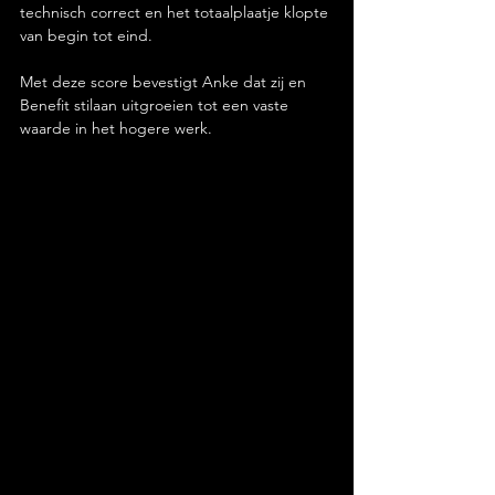
technisch correct en het totaalplaatje klopte 
van begin tot eind.
Met deze score bevestigt Anke dat zij en 
Benefit stilaan uitgroeien tot een vaste 
waarde in het hogere werk.