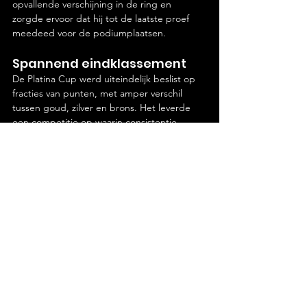
opvallende verschijning in de ring en 
zorgde ervoor dat hij tot de laatste proef 
meedeed voor de podiumplaatsen.
Spannend eindklassement
De Platina Cup werd uiteindelijk beslist op 
fracties van punten, met amper verschil 
tussen goud, zilver en brons. Het leverde 
een competitie op waarin consistentie, 
precisie en uitstraling de doorslag gaven, 
en waarin alle drie de combinaties tot het 
einde meededen voor de overwinning.
Gerelateerde posts