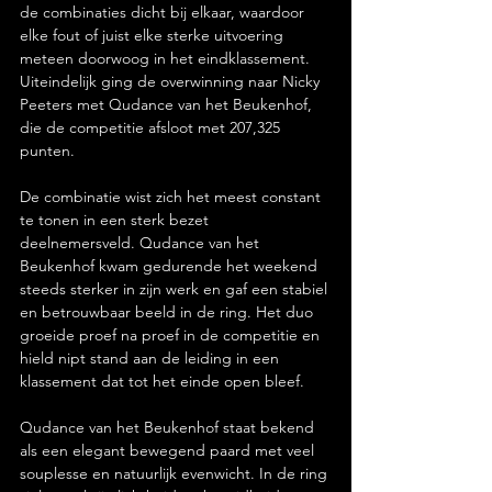
de combinaties dicht bij elkaar, waardoor 
elke fout of juist elke sterke uitvoering 
meteen doorwoog in het eindklassement. 
Uiteindelijk ging de overwinning naar Nicky 
Peeters met Qudance van het Beukenhof, 
die de competitie afsloot met 207,325 
punten.
De combinatie wist zich het meest constant 
te tonen in een sterk bezet 
deelnemersveld. Qudance van het 
Beukenhof kwam gedurende het weekend 
steeds sterker in zijn werk en gaf een stabiel 
en betrouwbaar beeld in de ring. Het duo 
groeide proef na proef in de competitie en 
hield nipt stand aan de leiding in een 
klassement dat tot het einde open bleef.
Qudance van het Beukenhof staat bekend 
als een elegant bewegend paard met veel 
souplesse en natuurlijk evenwicht. In de ring 