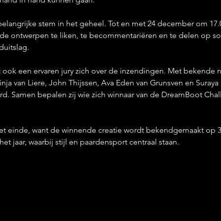
belangrijke stem in het geheel. Tot en met 24 december om 17.0
 ontwerpen te liken, te becommentariëren en te delen op soc
duitslag.
t ook een ervaren jury zich over de inzendingen. Met bekende 
nja van Liere, John Thijssen, Ava Eden van Grunsven en Suraya 
rd. Samen bepalen zij wie zich winnaar van de DreamBoot Cha
 het einde, want de winnende creatie wordt bekendgemaakt op 
 het jaar, waarbij stijl en paardensport centraal staan.