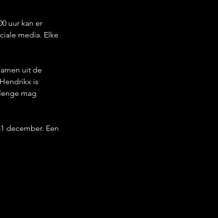
0 uur kan er 
iale media. Elke 
namen uit de 
Hendrikx is 
llenge mag 
31 december. Een 