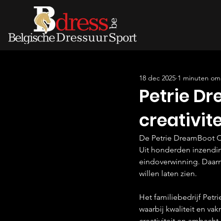
18 dec 2025
1 minuten om 
Petrie D
creativit
De Petrie DreamBoot Cha
Uit honderden inzendi
eindoverwinning. Daarme
willen laten zien.
Het familiebedrijf Petr
waarbij kwaliteit en vak
creativiteit en ambach