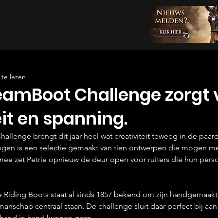
te lezen
reamBoot Challenge zorgt 
eit en spanning.
llenge brengt dit jaar heel wat creativiteit teweeg in de paar
ngen is een selectie gemaakt van tien ontwerpen die mogen m
e zet Petrie opnieuw de deur open voor ruiters die hun persoon
ie Riding Boots staat al sinds 1857 bekend om zijn handgemaakte 
manschap centraal staan. De challenge sluit daar perfect bij aan
t hand in hand kunnen gaan.