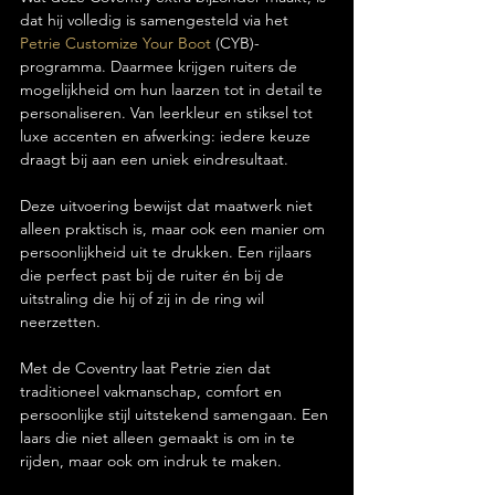
dat hij volledig is samengesteld via het 
Petrie Customize Your Boot 
(CYB)-
programma. Daarmee krijgen ruiters de 
mogelijkheid om hun laarzen tot in detail te 
personaliseren. Van leerkleur en stiksel tot 
luxe accenten en afwerking: iedere keuze 
draagt bij aan een uniek eindresultaat.
Deze uitvoering bewijst dat maatwerk niet 
alleen praktisch is, maar ook een manier om 
persoonlijkheid uit te drukken. Een rijlaars 
die perfect past bij de ruiter én bij de 
uitstraling die hij of zij in de ring wil 
neerzetten.
Met de Coventry laat Petrie zien dat 
traditioneel vakmanschap, comfort en 
persoonlijke stijl uitstekend samengaan. Een 
laars die niet alleen gemaakt is om in te 
rijden, maar ook om indruk te maken.