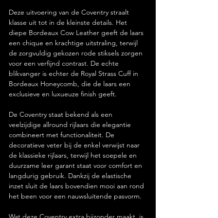
Deze uitvoering van de Coventry straalt 
klasse uit tot in de kleinste details. Het 
diepe Bordeaux Cow Leather geeft de laars 
een chique en krachtige uitstraling, terwijl 
de zorgvuldig gekozen rode stiksels zorgen 
voor een verfijnd contrast. De echte 
blikvanger is echter de Royal Strass Cuff in 
Bordeaux Honeycomb, die de laars een 
exclusieve en luxueuze finish geeft.
De Coventry staat bekend als een 
veelzijdige allround rijlaars die elegantie 
combineert met functionaliteit. De 
decoratieve veter bij de enkel verwijst naar 
de klassieke rijlaars, terwijl het soepele en 
duurzame leer garant staat voor comfort en 
langdurig gebruik. Dankzij de elastische 
inzet sluit de laars bovendien mooi aan rond 
het been voor een nauwsluitende pasvorm.
Wat deze Coventry extra bijzonder maakt, is 