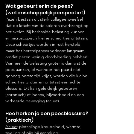
Wat gebeurt er in de pees? 
(wetenschappelijk perspectief)
Pezen bestaan uit sterk collageenweefsel 
dat de kracht van de spieren overbrengt op 
het skelet. Bij herhaalde belasting kunnen 
er microscopisch kleine scheurtjes ontstaan. 
Deze scheurtjes worden in rust hersteld, 
maar het herstelproces verloopt langzaam 
omdat pezen weinig doorbloeding hebben.
Wanneer de belasting groter is dan wat de 
pees aankan, of wanneer het paard niet 
genoeg hersteltijd krijgt, worden die kleine 
scheurtjes groter en ontstaat een echte 
blessure. Dit kan geleidelijk gebeuren 
(chronisch) of ineens, bijvoorbeeld na een 
verkeerde beweging (acuut).
Hoe herken je een peesblessure? 
(praktisch)
Acuut
: plotselinge kreupelheid, warmte, 
zwelling of pijn bij aanraking.