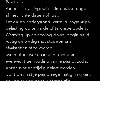
Praktisch
Varieer in training: wissel intensieve dagen 
af met lichte dagen of rust.
Let op de ondergrond: vermijd langdurige 
belasting op te harde of te diepe bodem.
Warming-up en cooling-down: begin altijd 
rustig en eindig met stappen om 
afvalstoffen af te voeren.
Symmetrie: werk aan een rechte en 
evenwichtige houding van je paard, zodat 
pezen niet eenzijdig belast worden.
Controle: laat je paard regelmatig nakijken, 
ook als er nog geen klachten zijn.
Conclusie
Peesblessures zijn serieuze problemen die 
veel tijd en aandacht vragen. Met de juiste 
combinatie van wetenschappelijke kennis en 
praktische aanpak kunnen ruiters echter 
veel ellende voorkomen.
Onthoud: een gezond paard is niet het 