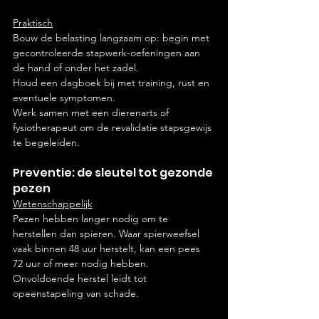
Praktisch
Bouw de belasting langzaam op: begin met 
gecontroleerde stapwerk-oefeningen aan 
de hand of onder het zadel.
Houd een dagboek bij met training, rust en 
eventuele symptomen.
Werk samen met een dierenarts of 
fysiotherapeut om de revalidatie stapsgewijs 
te begeleiden.
Preventie: de sleutel tot gezonde 
pezen
Wetenschappelijk
Pezen hebben langer nodig om te 
herstellen dan spieren. Waar spierweefsel 
vaak binnen 48 uur herstelt, kan een pees 
72 uur of meer nodig hebben. 
Onvoldoende herstel leidt tot 
opeenstapeling van schade.