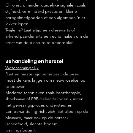
Chronisch
: minder duidelijke signalen zoals 
stijfheid, verminderd presteren, kleine 
onregelmatigheden of een algemeen ‘niet 
lekker lopen’.
Twijfel je
? Laat altijd een dierenarts of 
erkend paardenarts een echo maken om de 
ernst van de blessure te beoordelen.
Behandeling en herstel
Wetenschappelijk
Rust en herstel zijn onmisbaar: de pees 
moet de kans krijgen om nieuw weefsel op 
te bouwen.
Moderne technieken zoals lasertherapie, 
shockwave of PRP-behandelingen kunnen 
het genezingsproces ondersteunen.
Een behandeling richt zich niet alleen op de 
blessure, maar ook op de oorzaak 
(scheefheid, slechte bodem, 
trainingsfouten).