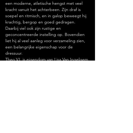
een moderne, atletische hengst met veel 
kracht vanuit het achterbeen. Zijn draf is 
soepel en ritmisch, en in galop beweegt hij 
krachtig, bergop en goed gedragen. 
Daarbij viel ook zijn rustige en 
geconcentreerde instelling op. Bovendien 
liet hij al veel aanleg voor verzameling zien, 
een belangrijke eigenschap voor de 
dressuur.
Theo V.I. is eigendom van Lisa Van Ingelgem 
en Stal Stefan Van Ingelgem, die zich 
richten op moderne dressuurfokkerij met 
sterke internationale bloedlijnen.
Contactgegevens: Stal Stefan Van 
Ingelgem, Essendries 22, 2870 Puurs-
Sint-Amands, +32475433 556
https://youtube.com/shorts/nNzpqL2kawY