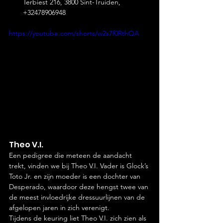
Terbiest 216, 3800 Sint-Truiden, 
+32478906948
https://youtube.com/shorts/w2s7f0RthQA
Theo V.I.
Een pedigree die meteen de aandacht 
trekt, vinden we bij Theo V.I. Vader is Glock’s 
Toto Jr. en zijn moeder is een dochter van 
Desperado, waardoor deze hengst twee van 
de meest invloedrijke dressuurlijnen van de 
afgelopen jaren in zich verenigt.
Tijdens de keuring liet Theo V.I. zich zien als 