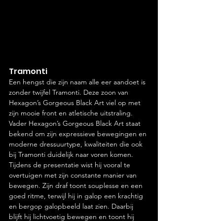
Tramonti
Een hengst die zijn naam alle eer aandoet is 
zonder twijfel Tramonti. Deze zoon van 
Hexagon’s Gorgeous Black Art viel op met 
zijn mooie front en atletische uitstraling. 
Vader Hexagon’s Gorgeous Black Art staat 
bekend om zijn expressieve bewegingen en 
moderne dressuurtype, kwaliteiten die ook 
bij Tramonti duidelijk naar voren komen.
Tijdens de presentatie wist hij vooral te 
overtuigen met zijn constante manier van 
bewegen. Zijn draf toont souplesse en een 
goed ritme, terwijl hij in galop een krachtig 
en bergop galopbeeld laat zien. Daarbij 
blijft hij lichtvoetig bewegen en toont hij 