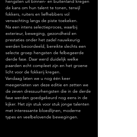
hengsten uit binnen- en buitenland kregen 
de kans om hun talent te tonen, terwijl 
fokkers, ruiters en liefhebbers vol 
verwachting langs de piste toekeken.
Na een intens selectieproces, waarbij 
exterieur, beweging, gezondheid en 
prestaties onder het zadel nauwkeurig 
werden beoordeeld, bereikte slechts een 
selecte groep hengsten de felbegeerde 
derde fase. Daar werd duidelijk welke 
paarden echt compleet zijn en het groene 
licht voor de fokkerij kregen.
Vandaag laten we u nog één keer 
meegenieten van deze editie en zetten we 
de zeven dressuurhengsten die in de derde 
fase werden goedgekeurd nog eens in de 
kijker. Het zijn stuk voor stuk jonge talenten 
met interessante bloedlijnen, moderne 
types en veelbelovende bewegingen.