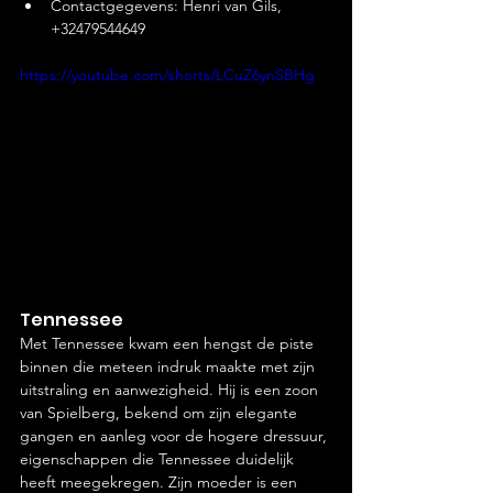
Contactgegevens: Henri van Gils, 
+32479544649
https://youtube.com/shorts/LCuZ6ynSBHg
Tennessee
Met Tennessee kwam een hengst de piste 
binnen die meteen indruk maakte met zijn 
uitstraling en aanwezigheid. Hij is een zoon 
van Spielberg, bekend om zijn elegante 
gangen en aanleg voor de hogere dressuur, 
eigenschappen die Tennessee duidelijk 
heeft meegekregen. Zijn moeder is een 