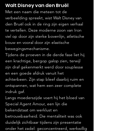
Walt Disney van den Bruël
Met een naam die meteen tot de 
verbeelding spreekt, wist Walt Disney van 
den Bruël ook in de ring zijn eigen verhaal 
te vertellen. Deze moderne zoon van Iron 
viel op door zijn sterke bovenlijn, atletische 
bouw en vooral door zijn elastische 
bewegingsmechanisme.
Tijdens de proeven in de derde fase liet hij 
een krachtige, bergop galop zien, terwijl 
zijn draf gekenmerkt werd door souplesse 
en een goede afdruk vanuit het 
achterbeen. Zijn stap bleef daarbij ruim en 
ontspannen, wat hem een zeer complete 
indruk gaf.
Langs moederszijde voert hij het bloed van 
Special Agent Amour, een lijn die 
bekendstaat om werklust en 
betrouwbaarheid. Die mentaliteit was ook 
duidelijk zichtbaar tijdens zijn presentatie 
onder het zadel: geconcentreerd, werkwillig 