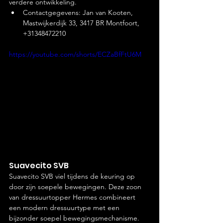
verdere ontwikkeling.
Contactgegevens: Jan van Kooten, 
Mastwijkerdijk 33, 3417 BR Montfoort, 
+31348472210
https://youtube.com/shorts/ECZaBfFtU6M
Suavecito SVB
Suavecito SVB viel tijdens de keuring op 
door zijn soepele bewegingen. Deze zoon 
van dressuurtopper Hermes combineert 
een modern dressuurtype met een 
bijzonder soepel bewegingsmechanisme.