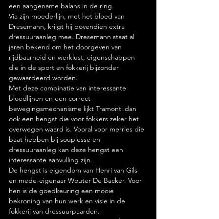
een aangename balans in de ring.
Via zijn moederlijn, met het bloed van 
Dresemann, krijgt hij bovendien extra 
dressuuraanleg mee. Dresemann staat al 
jaren bekend om het doorgeven van 
rijdbaarheid en werklust, eigenschappen 
die in de sport en fokkerij bijzonder 
gewaardeerd worden.
Met deze combinatie van interessante 
bloedlijnen en een correct 
bewegingsmechanisme lijkt Tramonti dan 
ook een hengst die voor fokkers zeker het 
overwegen waard is. Vooral voor merries die 
baat hebben bij souplesse en 
dressuuraanleg kan deze hengst een 
interessante aanvulling zijn.
De hengst is eigendom van Henri van Gils 
en mede-eigenaar Wouter De Backer. Voor 
hen is de goedkeuring een mooie 
bekroning van hun werk en visie in de 
fokkerij van dressuurpaarden.