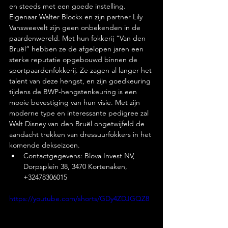
en steeds met een goede instelling.
Eigenaar Walter Blockx en zijn partner Lily 
Vansweevelt zijn geen onbekenden in de 
paardenwereld. Met hun fokkerij “Van den 
Bruël” hebben ze de afgelopen jaren een 
sterke reputatie opgebouwd binnen de 
sportpaardenfokkerij. Ze zagen al langer het 
talent van deze hengst, en zijn goedkeuring 
tijdens de BWP-hengstenkeuring is een 
mooie bevestiging van hun visie. Met zijn 
moderne type en interessante pedigree zal 
Walt Disney van den Bruël ongetwijfeld de 
aandacht trekken van dressuurfokkers in het 
komende dekseizoen.
Contactgegevens: Blova Invest NV, 
Dorpsplein 38, 3470 Kortenaken, 
+32478306015
https://youtube.com/shorts/GDy4ZDJGQZ8