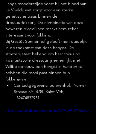
Langs moederszijde voert hij het bloed van 
Le Vivaldi, wat zorgt voor een sterke 
genetische basis binnen de 
dressuurfokkerij. De combinatie van deze 
bewezen bloedlijnen maakt hem zeker 
interessant voor fokkers.
Bij Gestüt Sonnenhof gelooft men duidelijk 
in de toekomst van deze hengst. De 
stoeterij staat bekend om haar focus op 
kwaliteitsvolle dressuurlijnen en lijkt met 
Willbe opnieuw een hengst in handen te 
hebben die mooi past binnen hun 
fokkerijvisie.
Contactgegevens: Sonnenhof, Prumer 
Strasse 8A, 4780 Saint-Vith, 
+32474832931
https://youtube.com/shorts/5AAy01WNSJw