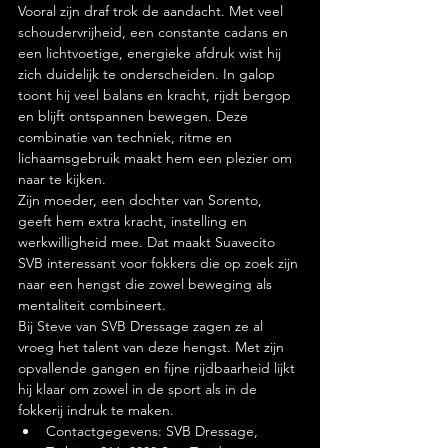
Vooral zijn draf trok de aandacht. Met veel 
schoudervrijheid, een constante cadans en 
een lichtvoetige, energieke afdruk wist hij 
zich duidelijk te onderscheiden. In galop 
toont hij veel balans en kracht, rijdt bergop 
en blijft ontspannen bewegen. Deze 
combinatie van techniek, ritme en 
lichaamsgebruik maakt hem een plezier om 
naar te kijken.
Zijn moeder, een dochter van Sorento, 
geeft hem extra kracht, instelling en 
werkwilligheid mee. Dat maakt Suavecito 
SVB interessant voor fokkers die op zoek zijn 
naar een hengst die zowel beweging als 
mentaliteit combineert.
Bij Steve van SVB Dressage zagen ze al 
vroeg het talent van deze hengst. Met zijn 
opvallende gangen en fijne rijdbaarheid lijkt 
hij klaar om zowel in de sport als in de 
fokkerij indruk te maken.
Contactgegevens: SVB Dressage, 