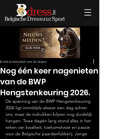
8 mrt
6 minuten om te lezen
Nog één keer nagenieten
van de BWP
Hengstenkeuring 2026.
De spanning van de BWP Hengstenkeuring 
2026 ligt inmiddels alweer een dag achter 
ons, maar de indrukken blijven nog duidelijk 
hangen. Twee dagen lang stond alles in het 
teken van kwaliteit, toekomstvisie en passie 
voor de Belgische paardenfokkerij. Jonge 