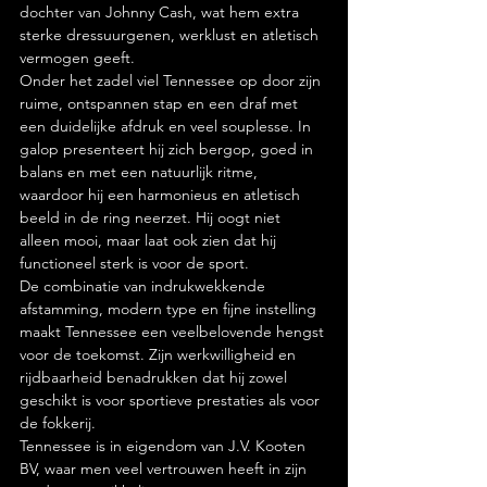
dochter van Johnny Cash, wat hem extra 
sterke dressuurgenen, werklust en atletisch 
vermogen geeft.
Onder het zadel viel Tennessee op door zijn 
ruime, ontspannen stap en een draf met 
een duidelijke afdruk en veel souplesse. In 
galop presenteert hij zich bergop, goed in 
balans en met een natuurlijk ritme, 
waardoor hij een harmonieus en atletisch 
beeld in de ring neerzet. Hij oogt niet 
alleen mooi, maar laat ook zien dat hij 
functioneel sterk is voor de sport.
De combinatie van indrukwekkende 
afstamming, modern type en fijne instelling 
maakt Tennessee een veelbelovende hengst 
voor de toekomst. Zijn werkwilligheid en 
rijdbaarheid benadrukken dat hij zowel 
geschikt is voor sportieve prestaties als voor 
de fokkerij.
Tennessee is in eigendom van J.V. Kooten 
BV, waar men veel vertrouwen heeft in zijn 