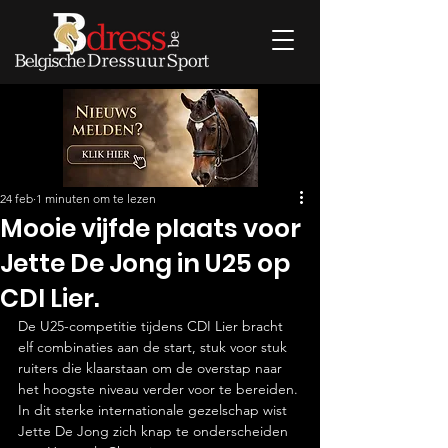
24 feb
1 minuten om te lezen
Mooie vijfde plaats voor
Jette De Jong in U25 op
CDI Lier.
De U25-competitie tijdens CDI Lier bracht 
elf combinaties aan de start, stuk voor stuk 
ruiters die klaarstaan om de overstap naar 
het hoogste niveau verder voor te bereiden. 
In dit sterke internationale gezelschap wist 
Jette De Jong zich knap te onderscheiden 