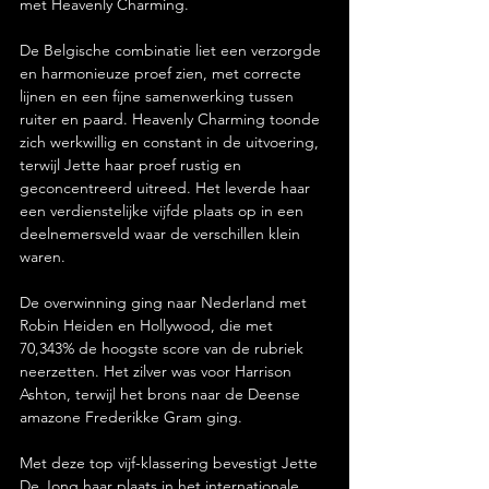
met Heavenly Charming.
De Belgische combinatie liet een verzorgde 
en harmonieuze proef zien, met correcte 
lijnen en een fijne samenwerking tussen 
ruiter en paard. Heavenly Charming toonde 
zich werkwillig en constant in de uitvoering, 
terwijl Jette haar proef rustig en 
geconcentreerd uitreed. Het leverde haar 
een verdienstelijke vijfde plaats op in een 
deelnemersveld waar de verschillen klein 
waren.
De overwinning ging naar Nederland met 
Robin Heiden en Hollywood, die met 
70,343% de hoogste score van de rubriek 
neerzetten. Het zilver was voor Harrison 
Ashton, terwijl het brons naar de Deense 
amazone Frederikke Gram ging.
Met deze top vijf-klassering bevestigt Jette 
De Jong haar plaats in het internationale 