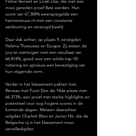
Féline Verreet en Liviah Diar, die met een 
mooi gereden proef 8ste werden. Hun 
score van 67,304% weerspiegelde een 
harmonieuze rit met een constante 
aanleuning en verzorgd beeld.
Daar vlak achter, op plaats 9, eindigden 
Helena Theeuwes en Escape. Zij wisten de 
jury te overtuigen met een resultaat van 
66,814%, goed voor een solide top-10-
notering en opnieuw een bevestiging van 
hun stijgende vorm.
Verder in het klassement pakten Inès 
Reneau met Furst Dior de 14de plaats met 
66,373%, een proef met sterke highlights en 
potentieel voor nog hogere scores in de 
komende dagen. Meteen daarachter 
volgden Charlott Blevi en Junior Hit, die de 
Belgische rij in het klassement mooi 
vervolledigden.