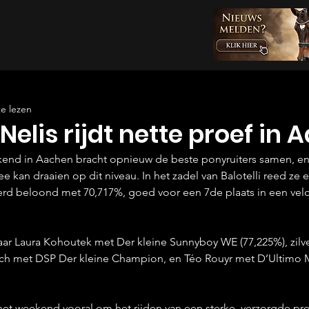
e lezen
elis rijdt nette proef in 
kend in Aachen bracht opnieuw de beste ponyruiters samen, en
ee kan draaien op dit niveau. In het zadel van Balotelli reed ze 
erd beloond met 70,717%, goed voor een 7de plaats in een veld
ar Laura Kohoutek met Der kleine Sunnyboy WE (77,225%), zilve
uch met DSP Der kleine Champion, en Téo Rouyr met D’Ultimo M
t weekend vooral om het rijden van een sterke, verzorgde proef