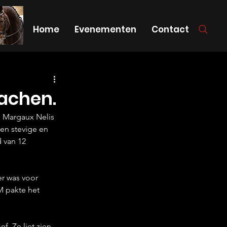
Home
Evenementen
Contact
Aachen.
 Margaux Nelis 
een stevige en 
 van 12 
r was voor 
 pakte het 
. Ze liet zien 