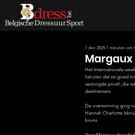
7 dec 2025
1 minuten om t
Margaux N
Het Internationale wee
liet zien dat ze goed m
verzorgde proef, die w
deelnemers.
De overwinning ging na
Hannah Charlotte Isbr
brons.
Voor Margaux draaide he