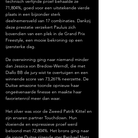
technisch verfijnde proef behaalde ze 
71,804%, goed voor een uitstekende vierde 
plaats in een bijzonder sterk 
deelnemersveld van 17 combinaties. Dankzij 
deze prestatie verzekert Pauluis zich 
bovendien van een plek in de Grand Prix 
Freestyle, een mooie bekroning op een 
ijzersterke dag.
De overwinning ging naar niemand minder 
dan Jessica von Bredow-Werndl, die met 
Diallo BB de jury wist te overtuigen en een 
winnende score van 73,261% neerzette. De 
Duitse amazone toonde opnieuw haar 
ongeëvenaarde finesse en maakte haar 
favorietenrol meer dan waar.
Het zilver was voor de Zweed Patrik Kittel en 
zijn ervaren partner Touchdown. Hun 
vloeiende en expressieve proef werd 
beloond met 72,804%. Het brons ging naar 
de jonge Duitse rijzende ster Raphael Netz, 