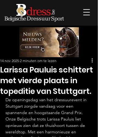
14 nov 2025
2 minuten om te lezen
Larissa Pauluis schittert
met vierde plaats in
topeditie van Stuttgart.
De openingsdag van het dressuurevent in 
Stuttgart zorgde vandaag voor een 
spannende en hoogstaande Grand Prix. 
Onze Belgische trots Larissa Pauluis liet 
opnieuw zien dat ze thuishoort tussen de 
wereldtop. Met een harmonieuze en 