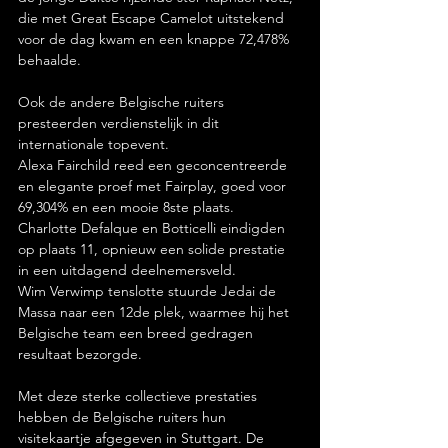
die met Great Escape Camelot uitstekend 
voor de dag kwam en een knappe 72,478% 
behaalde.
Ook de andere Belgische ruiters 
presteerden verdienstelijk in dit 
internationale topevent.
Alexa Fairchild reed een geconcentreerde 
en elegante proef met Fairplay, goed voor 
69,304% en een mooie 8ste plaats.
Charlotte Defalque en Botticelli eindigden 
op plaats 11, opnieuw een solide prestatie 
in een uitdagend deelnemersveld.
Wim Verwimp tenslotte stuurde Jedai de 
Massa naar een 12de plek, waarmee hij het 
Belgische team een breed gedragen 
resultaat bezorgde.
Met deze sterke collectieve prestaties 
hebben de Belgische ruiters hun 
visitekaartje afgegeven in Stuttgart. De 