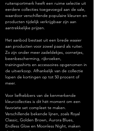
ruitersportmerk heeft een ruime selectie uit 
eerdere collecties toegevoegd aan de sale, 
waardoor verschillende populaire kleuren en 
producten tijdelijk verkrijgbaar zijn aan 
aantrekkelijke prijzen.
Het aanbod bestaat uit een brede waaier 
aan producten voor zowel paard als ruiter. 
Zo zijn onder meer zadeldekjes, oornetjes, 
beenbescherming, rijbroeken, 
trainingsshirts en accessoires opgenomen in 
de uitverkoop. Afhankelijk van de collectie 
lopen de kortingen op tot 50 procent of 
meer.
Voor liefhebbers van de kenmerkende 
kleurcollecties is dit hét moment om een 
favoriete set compleet te maken. 
Verschillende bekende lijnen, zoals Royal 
Classic, Golden Brown, Aurora Blues, 
Endless Glow en Moonless Night, maken 