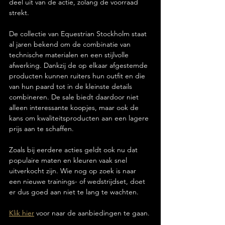
deel uit van de actie, zolang de voorraad 
strekt.
De collectie van Equestrian Stockholm staat 
al jaren bekend om de combinatie van 
technische materialen en een stijlvolle 
afwerking. Dankzij de op elkaar afgestemde 
producten kunnen ruiters hun outfit en die 
van hun paard tot in de kleinste details 
combineren. De sale biedt daardoor niet 
alleen interessante koopjes, maar ook de 
kans om kwaliteitsproducten aan een lagere 
prijs aan te schaffen.
Zoals bij eerdere acties geldt ook nu dat 
populaire maten en kleuren vaak snel 
uitverkocht zijn. Wie nog op zoek is naar 
een nieuwe trainings- of wedstrijdset, doet 
er dus goed aan niet te lang te wachten.
Klik hier
 voor naar de aanbiedingen te gaan.