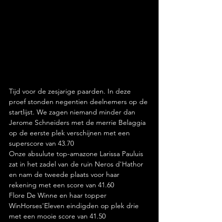
Tijd voor de zesjarige paarden. In deze 
proef stonden negentien deelnemers op de 
startlijst. We zagen niemand minder dan 
Jerome Schneiders met de merrie Belaggia 
op de eerste plek verschijnen met een 
superscore van 43.70
Onze absulute top-amazone Larissa Pauluis 
zat in het zadel van de ruin Neros d'Hathor 
en nam de tweede plaats voor haar 
rekening met een score van 41.60
Flore De Winne en haar topper 
WinHorses'Eleven eindigden op plek drie 
met een mooie score van 41.50