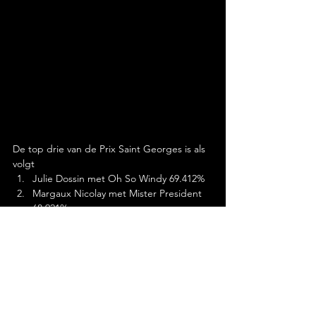
De top drie van de Prix Saint Georges is als 
volgt
Julie Dossin met Oh So Windy 69.412%
Margaux Nicolay met Mister President 
68.921%
Jorinde Verwimp met My Dream VH 
Aegroschot 68.431%
Klik hier voor de uitslagen.
Klik hier voor de startlijsten van morgen.