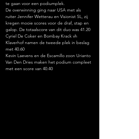
te gaan voor een podiumplek.
De overwinning ging naar USA met als 
ruiter Jennifer Wetterau en Visionist SL, zij 
kregen mooie scores voor de draf, stap en 
galop. De totaalscore van dit duo was 41.20
Cyriel De Coker en Bombay Krack vh 
Klaverhof namen de tweede plek in beslag 
met 40.60
Kevin Laevens en de Escamillo zoon Urianto 
Van Den Dries maken het podium compleet 
met een score van 40.40