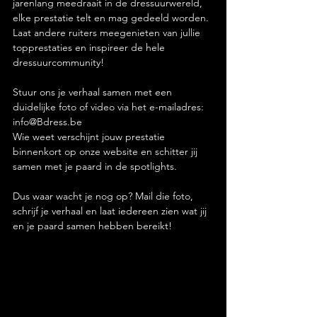
jarenlang meedraait in de dressuurwereld, 
elke prestatie telt en mag gedeeld worden. 
Laat andere ruiters meegenieten van jullie 
topprestaties en inspireer de hele 
dressuurcommunity!
Stuur ons je verhaal samen met een 
duidelijke foto of video via het e-mailadres: 
info@Bdress.be 
Wie weet verschijnt jouw prestatie 
binnenkort op onze website en schitter jij 
samen met je paard in de spotlights.
Dus waar wacht je nog op? Mail die foto, 
schrijf je verhaal en laat iedereen zien wat jij 
en je paard samen hebben bereikt!