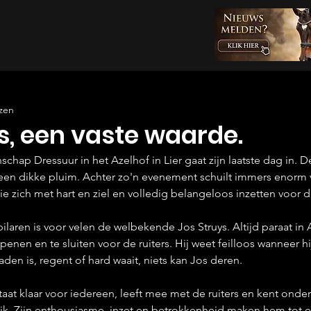
zen
s, een vaste waarde.
hap Dressuur in het Azelhof in Lier gaat zijn laatste dag in. D
 een dikke pluim. Achter zo'n evenement schuilt immers enorm v
e zich met hart en ziel en volledig belangeloos inzetten voor d
laren is voor velen de welbekende Jos Struys. Altijd paraat in Ar
enen en te sluiten voor de ruiters. Hij weet feilloos wanneer hi
den is, regent of hard waait, niets kan Jos deren.
 staat klaar voor iedereen, leeft mee met de ruiters en kent onde
k. Zijn enthousiasme, inzet en betrokkenheid maken hem tot e