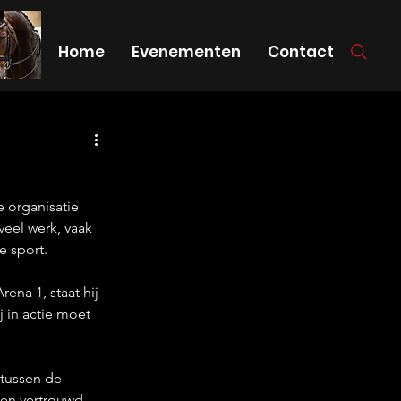
Home
Evenementen
Contact
e organisatie 
eel werk, vaak 
e sport.
ena 1, staat hij 
j in actie moet 
rtussen de 
en vertrouwd 