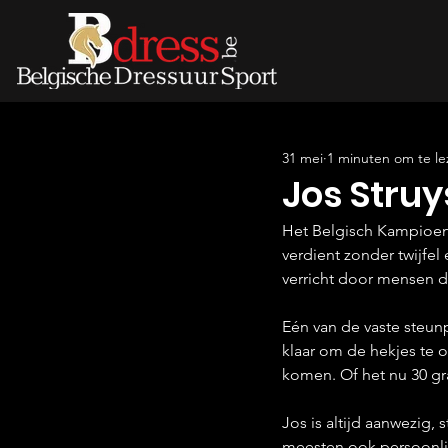
31 mei
1 minuten om te le
Jos Struy
Het Belgisch Kampioensc
verdient zonder twijfel
verricht door mensen di
Eén van de vaste steunpi
klaar om de hekjes te op
komen. Of het nu 30 gra
Jos is altijd aanwezig,
meesten ook persoonlij