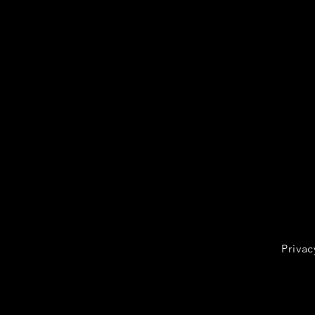
Privac
De Opinie: Wedstrijden op