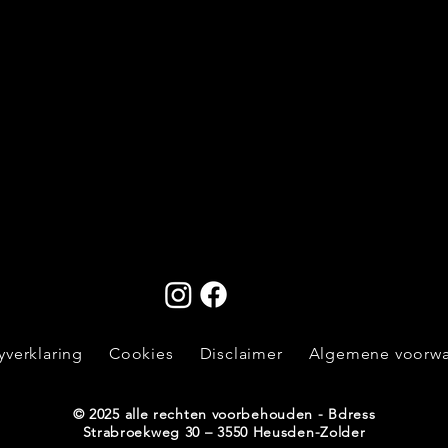
yverklaring
Cookies
Disclaimer
Algemene voorw
© 2025 alle rechten voorbehouden - Bdress
Westnijlvirus bereikt
Unc
Strabroekweg 30 – 3550 Heusden-Zolder