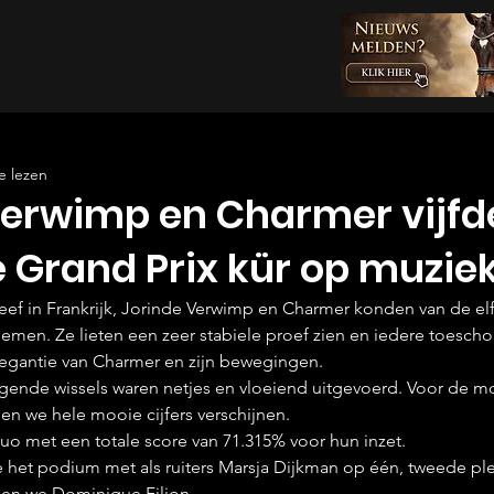
e lezen
Verwimp en Charmer vijfd
e Grand Prix kür op muziek
eef in Frankrijk, Jorinde Verwimp en Charmer konden van de el
 nemen. Ze lieten een zeer stabiele proef zien en iedere toesch
egantie van Charmer en zijn bewegingen. 
egende wissels waren netjes en vloeiend uitgevoerd. Voor de mo
n we hele mooie cijfers verschijnen.
uo met een totale score van 71.315% voor hun inzet. 
het podium met als ruiters Marsja Dijkman op één, tweede pl
gen we Dominique Filion.