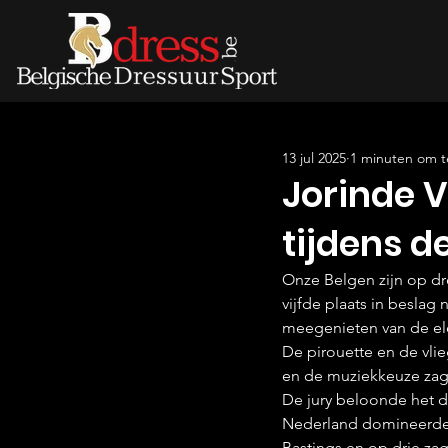
13 jul 2025
1 minuten om t
Jorinde 
tijdens d
Onze Belgen zijn op dr
vijfde plaats in beslag
meegenieten van de el
De pirouette en de vli
en de muziekkeuze zage
De jury beloonde het d
Nederland domineerde 
Bastings en op drie za