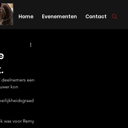
Home
Evenementen
Contact
e
.
f deelnemers een 
ouwer kon 
eilijkheidsgraad 
ek was voor Remy 