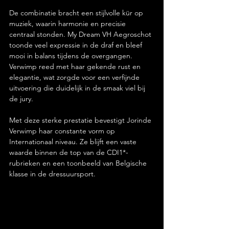
De combinatie bracht een stijlvolle kür op 
muziek, waarin harmonie en precisie 
centraal stonden. My Dream VH Aegroschot 
toonde veel expressie in de draf en bleef 
mooi in balans tijdens de overgangen. 
Verwimp reed met haar gekende rust en 
elegantie, wat zorgde voor een verfijnde 
uitvoering die duidelijk in de smaak viel bij 
de jury.
Met deze sterke prestatie bevestigt Jorinde 
Verwimp haar constante vorm op 
Internationaal niveau. Ze blijft een vaste 
waarde binnen de top van de CDI1*-
rubrieken en een toonbeeld van Belgische 
klasse in de dressuursport.