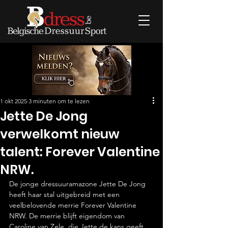
1 okt 2025
3 minuten om te lezen
Jette De Jong
verwelkomt nieuw
talent: Forever Valentine
NRW.
De jonge dressuuramazone Jette De Jong 
heeft haar stal uitgebreid met een 
veelbelovende merrie Forever Valentine 
NRW. De merrie blijft eigendom van 
Caroline van Zele, die Jette de kans geeft 