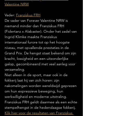
Valentine NRW
Vader: 
Franziskus FRH
De vader van Forever Valentine NRW is 
niemand minder dan Franziskus FRH 
(Fidertanz x Alabaster). Onder het zadel van 
Ingrid Klimke maakte Franziskus 
internationaal furore tot op het hoogste 
niveau, met opvallende prestaties in de 
Grand Prix. De hengst staat bekend om zijn 
kracht, lossigheid en een uitzonderlijke 
galop, gecombineerd met veel aanleg voor 
verzameling.
Niet alleen in de sport, maar ook in de 
fokkerij laat hij van zich horen: zijn 
nakomelingen worden wereldwijd geprezen 
om hun expressieve beweging, hun 
werkwilligheid en moderne uitstraling. 
Franziskus FRH geldt daarmee als een echte 
stempelhengst in de hedendaagse fokkerij.
Klik hier voor de resultaten van Franziskus 