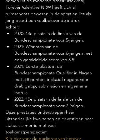
namen uit de moderne dressuurfokkerij.
Forever Valentine NRW heeft zich al 
ruimschoots bewezen in de sport en liet als 
jong paard een veelbelovende indruk 
achter:
2020: 14e plaats in de finale van de 
Bundeschampionate voor 5-jarigen.
2021: Winnares van de 
Bundeschampionate voor 6-jarigen met 
een gemiddelde score van 8,5.
2021: Eerste plaats in de 
Bundeschampionate Qualifier in Hagen 
met 8,8 punten, inclusief negens voor 
draf, galop, submission en algemene 
indruk.
2022: 10e plaats in de finale van de 
Bundeschampionate voor 7-jarigen.
Deze prestaties onderstrepen haar 
uitzonderlijke kwaliteiten en bevestigen haar 
status als merrie met veel 
toekomstperspectief.
Klik hier voor de pedigree van Forever 