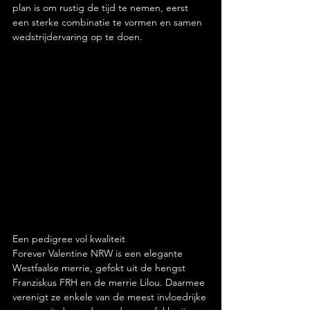
plan is om rustig de tijd te nemen, eerst 
een sterke combinatie te vormen en samen 
wedstrijdervaring op te doen.
Een pedigree vol kwaliteit
Forever Valentine NRW is een elegante 
Westfaalse merrie, gefokt uit de hengst 
Franziskus FRH en de merrie Lilou. Daarmee 
verenigt ze enkele van de meest invloedrijke 