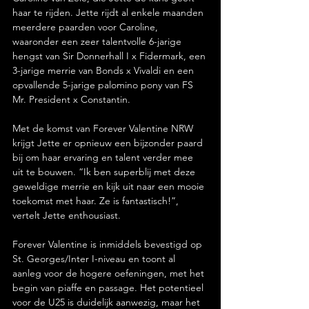
haar te rijden. Jette rijdt al enkele maanden 
meerdere paarden voor Caroline, 
waaronder een zeer talentvolle 6-jarige 
hengst van Sir Donnerhall I x Fidermark, een 
3-jarige merrie van Bonds x Vivaldi en een 
opvallende 5-jarige palomino pony van FS 
Mr. President x Constantin.
Met de komst van Forever Valentine NRW 
krijgt Jette er opnieuw een bijzonder paard 
bij om haar ervaring en talent verder mee 
uit te bouwen. “Ik ben superblij met deze 
geweldige merrie en kijk uit naar een mooie 
toekomst met haar. Ze is fantastisch!”, 
vertelt Jette enthousiast.
Forever Valentine is inmiddels bevestigd op 
St. Georges/Inter I-niveau en toont al 
aanleg voor de hogere oefeningen, met het 
begin van piaffe en passage. Het potentieel 
voor de U25 is duidelijk aanwezig, maar het 