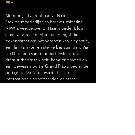
FRH
Moederlijn: Laurentio x De Niro
Ook de moederlijn van Forever Valentine 
NRW is veelbelovend. Haar moeder Lilou 
stamt af van Laurentio, een hengst die 
bekendstaat om het vererven van elegantie, 
een fijn karakter en sterke basisgangen. Via 
De Niro, een van de meest invloedrijke 
dressuurhengsten ooit, komt er bovendien 
een bewezen portie Grand Prix-bloed in de 
pedigree. De Niro leverde talloze 
Internationale sportpaarden en staat 
wereldwijd bekend als een topvererver van 
rijdbaarheid en betrouwbaarheid.
Met deze combinatie van Franziskus, 
Laurentio en De Niro beschikt Forever 
Valentine NRW over een genetische basis 
die garant staat voor kwaliteit, zowel in de 
sport als voor een mogelijke toekomst in de 
fokkerij.