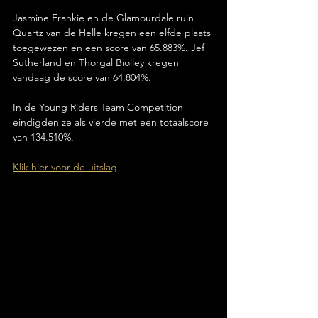
Jasmine Frankie en de Glamourdale ruin 
Quartz van de Helle kregen een elfde plaats 
toegewezen en een score van 65.883%. Jef 
Sutherland en Thorgal Biolley kregen 
vandaag de score van 64.804%.
In de Young Riders Team Competition 
eindigden ze als vierde met een totaalscore 
van 134.510%.
Klik hier voor de uitslag