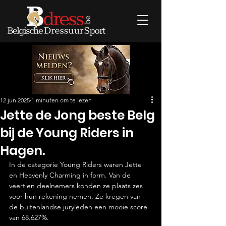
12 jun 2025
1 minuten om te lezen
Jette de Jong beste Belg
bij de Young Riders in
Hagen.
In de categorie Young Riders waren Jette 
en Heavenly Charming in form. Van de 
veertien deelnemers konden ze plaats zes 
voor hun rekening nemen. Ze kregen van 
de buitenlandse juryleden een mooie score 
van 68.627%.