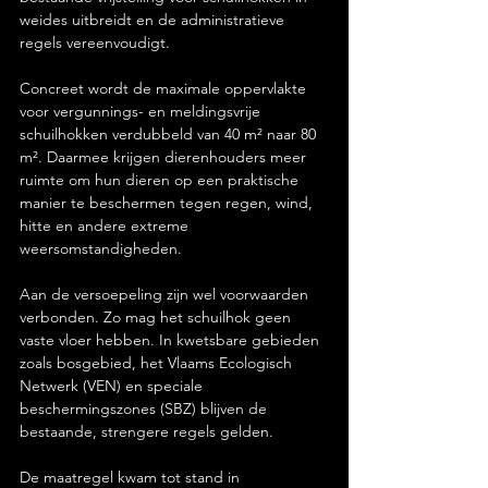
weides uitbreidt en de administratieve 
regels vereenvoudigt.
Concreet wordt de maximale oppervlakte 
voor vergunnings- en meldingsvrije 
schuilhokken verdubbeld van 40 m² naar 80 
m². Daarmee krijgen dierenhouders meer 
ruimte om hun dieren op een praktische 
manier te beschermen tegen regen, wind, 
hitte en andere extreme 
weersomstandigheden.
Aan de versoepeling zijn wel voorwaarden 
verbonden. Zo mag het schuilhok geen 
vaste vloer hebben. In kwetsbare gebieden 
zoals bosgebied, het Vlaams Ecologisch 
Netwerk (VEN) en speciale 
beschermingszones (SBZ) blijven de 
bestaande, strengere regels gelden.
De maatregel kwam tot stand in 