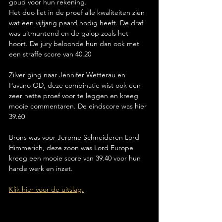
goud voor hun rekening. 
Het duo liet in de proef alle kwaliteiten zien 
wat een vijfjarig paard nodig heeft. De draf 
was uitmuntend en de galop zoals het 
hoort. De jury beloonde hun dan ook met 
een straffe score van 40.20
Zilver ging naar 
Jennifer Wetterau en 
Pavano OD, deze combinatie wist ook een 
zeer nette proef voor te leggen en kreeg 
mooie commentaren. De eindscore was hier 
39.60
Brons was voor Jerome Schneideren Lord 
Himmerich, deze zoon was Lord Europe 
kreeg een mooie score van 39.40 voor hun 
harde werk en inzet.
Klik hier voor de uitslag.