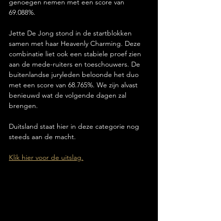
genoegen nemen met een score van 
69.088%.
Jette De Jong stond in de startblokken 
samen met haar Heavenly Charming. Deze 
combinatie liet ook een stabiele proef zien 
aan de mede-ruiters en toeschouwers. De 
buitenlandse juryleden beloonde het duo 
met een score van 68.765%. We zijn alvast 
benieuwd wat de volgende dagen zal 
brengen.
Duitsland staat hier in deze categorie nog 
steeds aan de macht.
Klik hier voor de uitslag.