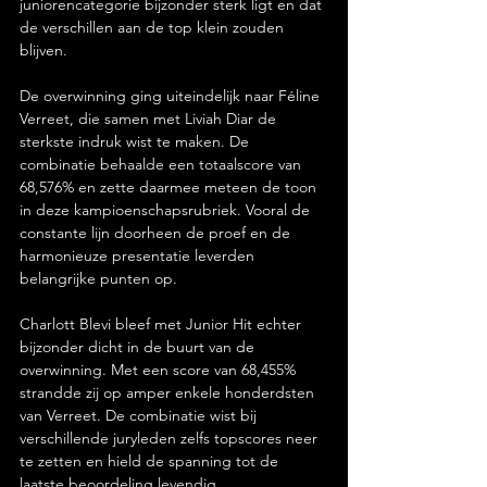
juniorencategorie bijzonder sterk ligt en dat 
de verschillen aan de top klein zouden 
blijven.
De overwinning ging uiteindelijk naar Féline 
Verreet, die samen met Liviah Diar de 
sterkste indruk wist te maken. De 
combinatie behaalde een totaalscore van 
68,576% en zette daarmee meteen de toon 
in deze kampioenschapsrubriek. Vooral de 
constante lijn doorheen de proef en de 
harmonieuze presentatie leverden 
belangrijke punten op.
Charlott Blevi bleef met Junior Hit echter 
bijzonder dicht in de buurt van de 
overwinning. Met een score van 68,455% 
strandde zij op amper enkele honderdsten 
van Verreet. De combinatie wist bij 
verschillende juryleden zelfs topscores neer 
te zetten en hield de spanning tot de 
laatste beoordeling levendig.