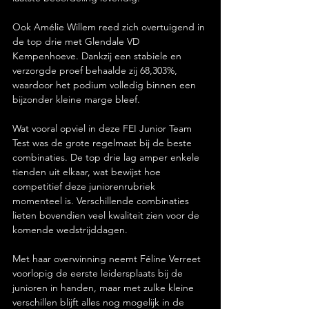
Ook Amélie Willem reed zich overtuigend in 
de top drie met Glendale VD 
Kempenhoeve. Dankzij een stabiele en 
verzorgde proef behaalde zij 68,303%, 
waardoor het podium volledig binnen een 
bijzonder kleine marge bleef.
Wat vooral opviel in deze FEI Junior Team 
Test was de grote regelmaat bij de beste 
combinaties. De top drie lag amper enkele 
tienden uit elkaar, wat bewijst hoe 
competitief deze juniorenrubriek 
momenteel is. Verschillende combinaties 
lieten bovendien veel kwaliteit zien voor de 
komende wedstrijddagen.
Met haar overwinning neemt Féline Verreet 
voorlopig de eerste leidersplaats bij de 
junioren in handen, maar met zulke kleine 
verschillen blijft alles nog mogelijk in de 