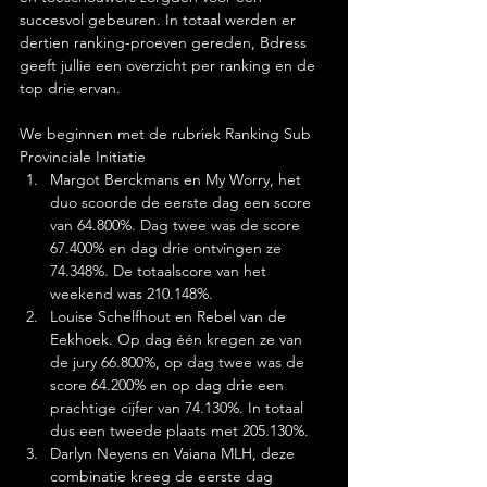
succesvol gebeuren. In totaal werden er 
dertien ranking-proeven gereden, Bdress 
geeft jullie een overzicht per ranking en de 
top drie ervan. 
We beginnen met de rubriek Ranking Sub 
Provinciale Initiatie
Margot Berckmans en My Worry, het 
duo scoorde de eerste dag een score 
van 64.800%. Dag twee was de score 
67.400% en dag drie ontvingen ze 
74.348%. De totaalscore van het 
weekend was 210.148%.
Louise Schelfhout en Rebel van de 
Eekhoek. Op dag één kregen ze van 
de jury 66.800%, op dag twee was de 
score 64.200% en op dag drie een 
prachtige cijfer van 74.130%. In totaal 
dus een tweede plaats met 205.130%.
Darlyn Neyens en Vaiana MLH, deze 
combinatie kreeg de eerste dag 