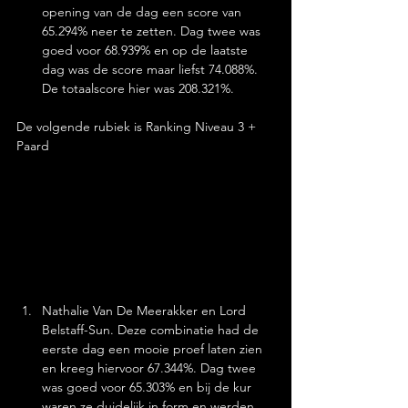
opening van de dag een score van 
65.294% neer te zetten. Dag twee was 
goed voor 68.939% en op de laatste 
dag was de score maar liefst 74.088%. 
De totaalscore hier was 208.321%.
De volgende rubiek is Ranking Niveau 3 + 
Paard
Nathalie Van De Meerakker en Lord 
Belstaff-Sun. Deze combinatie had de 
eerste dag een mooie proef laten zien 
en kreeg hiervoor 67.344%. Dag twee 
was goed voor 65.303% en bij de kur 
waren ze duidelijk in form en werden 