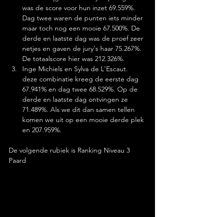
was de score voor hun inzet 69.559%. 
Dag twee waren de punten iets minder 
maar toch nog een mooie 67.500%. De 
derde en laatste dag was de proef zeer 
netjes en gaven de jury's haar 75.267%. 
De totaalscore hier was 212.326%.
Inge Michiels en Sylva de L'Escaut. 
deze combinatie kreeg de eerste dag 
67.941% en dag twee 68.529%. Op de 
derde en laatste dag ontvingen ze 
71.489%. Als we dit dan samen tellen 
komen we uit op een mooie derde plek 
en 207.959%.
De volgende rubiek is Ranking Niveau 3 
Paard