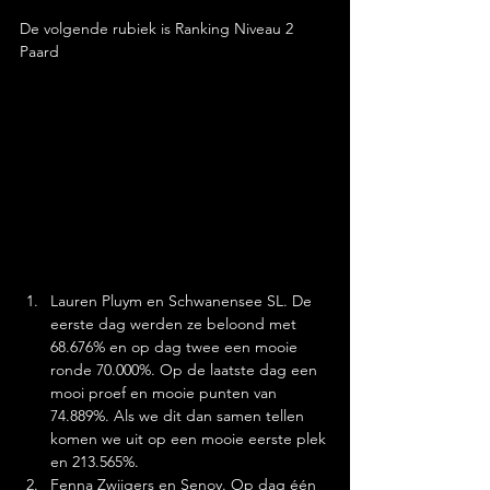
De volgende rubiek is Ranking Niveau 2 
Paard
Lauren Pluym en Schwanensee SL. De 
eerste dag werden ze beloond met 
68.676% en op dag twee een mooie 
ronde 70.000%. Op de laatste dag een 
mooi proef en mooie punten van 
74.889%. Als we dit dan samen tellen 
komen we uit op een mooie eerste plek 
en 213.565%.
Fenna Zwijgers en Senoy. Op dag één 