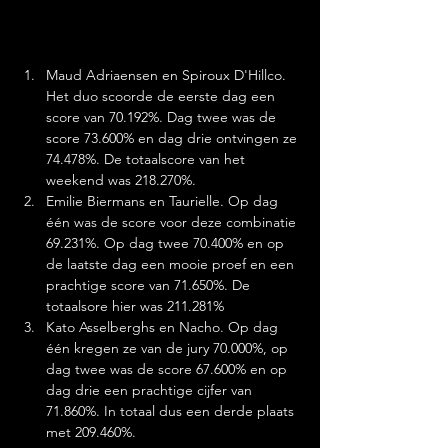
Maud Adriaensen en Spiroux D'Hillco. 
Het duo scoorde de eerste dag een 
score van 70.192%. Dag twee was de 
score 73.600% en dag drie ontvingen ze 
74.478%. De totaalscore van het 
weekend was 218.270%.
Emilie Biermans en Taurielle. Op dag 
één was de score voor deze combinatie 
69.231%. Op dag twee 70.400% en op 
de laatste dag een mooie proef en een 
prachtige score van 71.650%. De 
totaalsore hier was 211.281%
Kato Asselberghs en Nacho. Op dag 
één kregen ze van de jury 70.000%, op 
dag twee was de score 67.600% en op 
dag drie een prachtige cijfer van 
71.860%. In totaal dus een derde plaats 
met 209.460%.