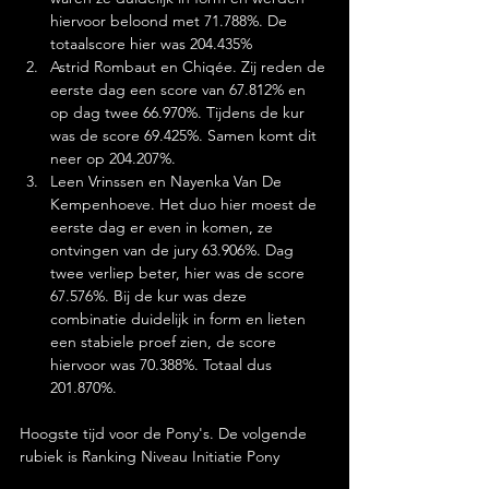
hiervoor beloond met 71.788%. De 
totaalscore hier was 204.435%
Astrid Rombaut en Chiqée. Zij reden de 
eerste dag een score van 67.812% en 
op dag twee 66.970%. Tijdens de kur 
was de score 69.425%. Samen komt dit 
neer op 204.207%.
Leen Vrinssen en Nayenka Van De 
Kempenhoeve. Het duo hier moest de 
eerste dag er even in komen, ze 
ontvingen van de jury 63.906%. Dag 
twee verliep beter, hier was de score 
67.576%. Bij de kur was deze 
combinatie duidelijk in form en lieten 
een stabiele proef zien, de score 
hiervoor was 70.388%. Totaal dus 
201.870%.
Hoogste tijd voor de Pony's. De volgende 
rubiek is Ranking Niveau Initiatie Pony