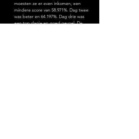
moesten ze er even inkomen, een 
mindere score van 58.971%. Dag twee 
was beter en 64.197%. Dag drie was 
een top dagje en goed gevoel. De 
score tijdens de kur was 70.225% en 
een totaalscore van 193.393%.
Tijd voor de jonge garde. De volgende 
rubiek zijn de vierjarige paarden
Deborah Proost en 
Virtuose Van Het 
Bloemenhof. Dit fenomeen reed een 
zeer nette proef en kreeg een score 
van 87.800%. Dag twee was goed voor 
80.600% en dag drie 81.000%. De 