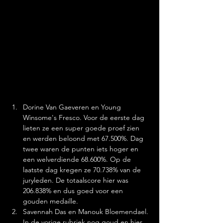
Dorine Van Gaeveren en Young 
Winsome's Fresco. Voor de eerste dag 
lieten ze een super goede proef zien 
en werden beloond met 67.500%. Dag 
twee waren de punten iets hoger en 
een welverdiende 68.600%. Op de 
laatste dag kregen ze 70.738% van de 
juryleden. De totaalscore hier was 
206.838% en dus goed voor een 
gouden medaille.
Savennah Das en Manouk Bloemendael. 
In de vorige rubriek nog goud en hier 