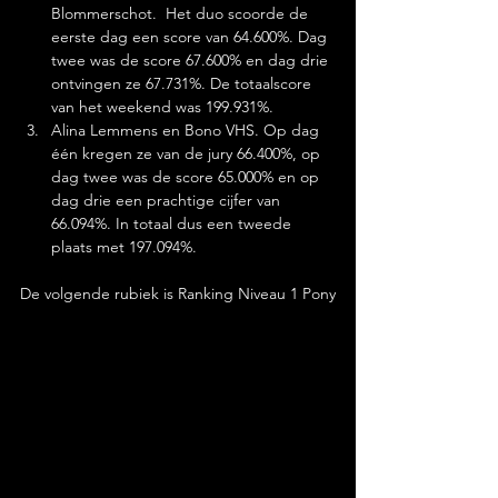
Blommerschot.  Het duo scoorde de 
eerste dag een score van 64.600%. Dag 
twee was de score 67.600% en dag drie 
ontvingen ze 67.731%. De totaalscore 
van het weekend was 199.931%.
Alina Lemmens en Bono VHS. Op dag 
één kregen ze van de jury 66.400%, op 
dag twee was de score 65.000% en op 
dag drie een prachtige cijfer van 
66.094%. In totaal dus een tweede 
plaats met 197.094%.
De volgende rubiek is Ranking Niveau 1 Pony