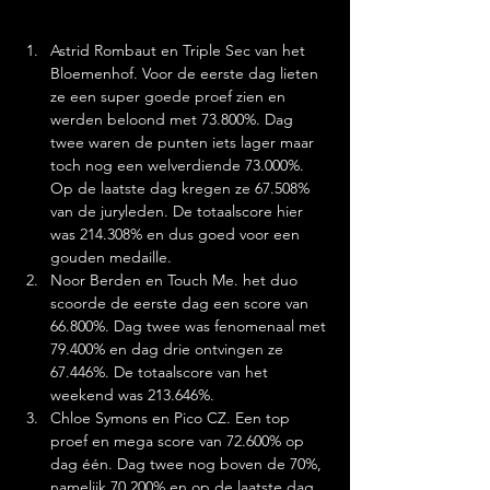
Astrid Rombaut en Triple Sec van het 
Bloemenhof. Voor de eerste dag lieten 
ze een super goede proef zien en 
werden beloond met 73.800%. Dag 
twee waren de punten iets lager maar 
toch nog een welverdiende 73.000%. 
Op de laatste dag kregen ze 67.508% 
van de juryleden. De totaalscore hier 
was 214.308% en dus goed voor een 
gouden medaille.
Noor Berden en Touch Me. het duo 
scoorde de eerste dag een score van 
66.800%. Dag twee was fenomenaal met 
79.400% en dag drie ontvingen ze 
67.446%. De totaalscore van het 
weekend was 213.646%.
Chloe Symons en Pico CZ. Een top 
proef en mega score van 72.600% op 
dag één. Dag twee nog boven de 70%, 
namelijk 70.200% en op de laatste dag 