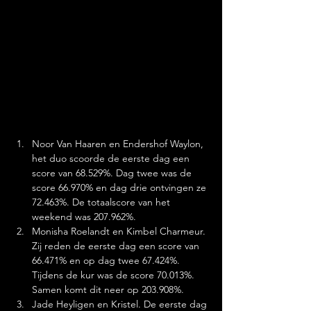
Noor Van Haaren en Endershof Waylon, 
het duo scoorde de eerste dag een 
score van 68.529%. Dag twee was de 
score 66.970% en dag drie ontvingen ze 
72.463%. De totaalscore van het 
weekend was 207.962%.
Monisha Roelandt en Kimbel Charmeur. 
Zij reden de eerste dag een score van 
66.471% en op dag twee 67.424%. 
Tijdens de kur was de score 70.013%. 
Samen komt dit neer op 203.908%.
Jade Heyligen en Kristel. De eerste dag 