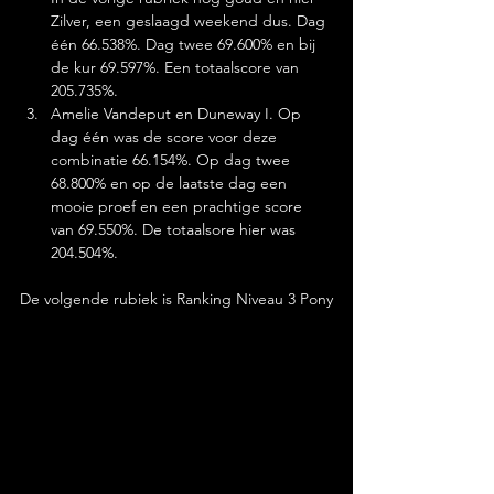
Zilver, een geslaagd weekend dus. Dag 
één 66.538%. Dag twee 69.600% en bij 
de kur 69.597%. Een totaalscore van 
205.735%.
Amelie Vandeput en Duneway I. Op 
dag één was de score voor deze 
combinatie 66.154%. Op dag twee 
68.800% en op de laatste dag een 
mooie proef en een prachtige score 
van 69.550%. De totaalsore hier was 
204.504%.
De volgende rubiek is Ranking Niveau 3 Pony