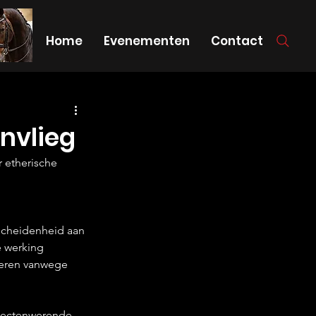
Home
Evenementen
Contact
nvlieg
 etherische 
scheidenheid aan 
 werking 
weren vanwege 
nsectenwerende 