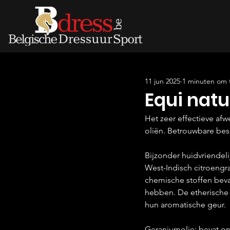
11 jun 2025
1 minuten om 
Equi natu
Het zeer effectieve a
oliën. Betrouwbare be
Bijzonder huidvriendeli
West-Indisch citroengr
chemische stoffen bev
hebben. De etherische 
hun aromatische geur.
Geraniumolie: bevat ond