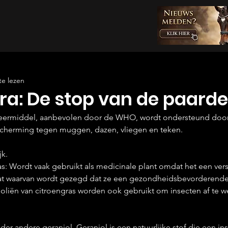
te lezen
ra: De stop van de paarde
fweermiddel, aanbevolen door de WHO, wordt ondersteund door
scherming tegen muggen, dazen, vliegen en teken.
jk.
as: Wordt vaak gebruikt als medicinale plant omdat het een ver
at waarvan wordt gezegd dat ze een gezondheidsbevorderende
oliën van citroengras worden ook gebruikt om insecten af te 
er andere geraniol. Geraniol is een natuurlijke stof die een i