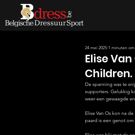
24 mei 2025
1 minuten om 
Elise Van
Children.
De spanning was te snij
supporters. Gelukkig k
weer een gewaagde en z
Elise Van Os kon na de p
paard is een genot om m
Elise was blij met de er