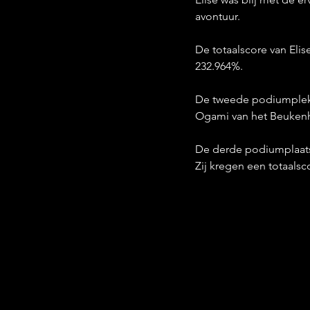
avontuur. 
De totaalscore van Eli
232.964%.
De tweede podiumplek 
Ogami van het Beukenh
De derde podiumplaats
Zij kregen een totaalsc