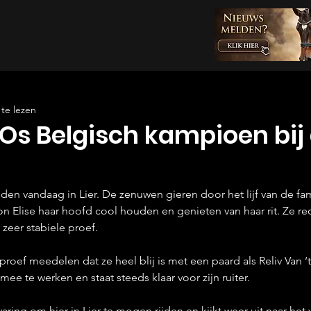
te lezen
 Os Belgisch kampioen bij
den vandaag in Lier. De zenuwen gieren door het lijf van de fam
on Elise haar hoofd cool houden en genieten van haar rit. Ze r
eer stabiele proef.
roef meedelen dat ze heel blij is met een paard als Reliv Van ‘t 
ee te werken en staat steeds klaar voor zijn ruiter.
varing om hier in Lier te mogen rijden en kijkt weer uit naar het