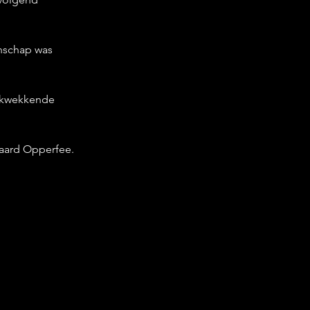
enschap was 
ukwekkende 
aard Opperfee. 