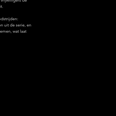
ijwilligers de 
t.
dstrijden: 
 uit de serie, en 
emen, wat laat 