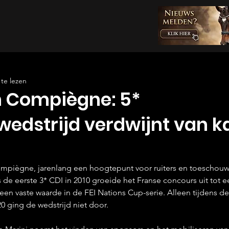
te lezen
n Compiègne: 5*
edstrijd verdwijnt van k
piègne, jarenlang een hoogtepunt voor ruiters en toeschouwer
s de eerste 3* CDI in 2010 groeide het Franse concours uit tot 
een vaste waarde in de FEI Nations Cup-serie. Alleen tijdens de
 ging de wedstrijd niet door.