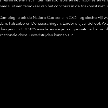
Marini noemt het vinden van sponsors en het mobiliseren van vr
aar sluit een terugkeer van het concours in de toekomst niet ui
ompiègne telt de Nations Cup-serie in 2026 nog slechts vijf we
rdam, Falsterbo en Donaueschingen. Eerder dit jaar viel ook Aken
ingen zijn CDI 2025 annuleren wegens organisatorische probl
rnationale dressuurwedstrijden kunnen zijn.