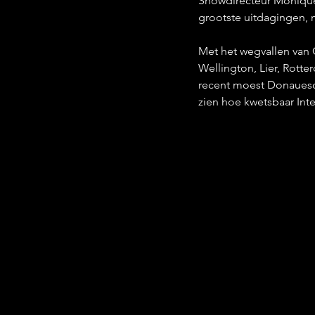
Showdirecteur Monique 
grootste uitdagingen, m
Met het wegvallen van C
Wellington, Lier, Rotte
recent moest Donauesch
zien hoe kwetsbaar Inte