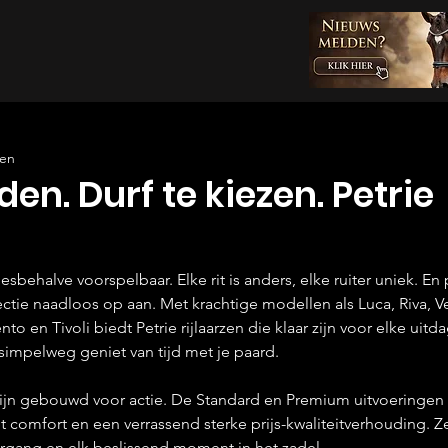
zen
jden. Durf te kiezen. Petrie
sbehalve voorspelbaar. Elke rit is anders, elke ruiter uniek. En p
ectie naadloos op aan. Met krachtige modellen als Luca, Riva, V
o en Tivoli biedt Petrie rijlaarzen die klaar zijn voor elke uitda
of simpelweg geniet van tijd met je paard.
zijn gebouwd voor actie. De Standard en Premium uitvoeringe
t comfort en een verrassend sterke prijs-kwaliteitverhouding. 
vergang en elk beslissend moment in het zadel.