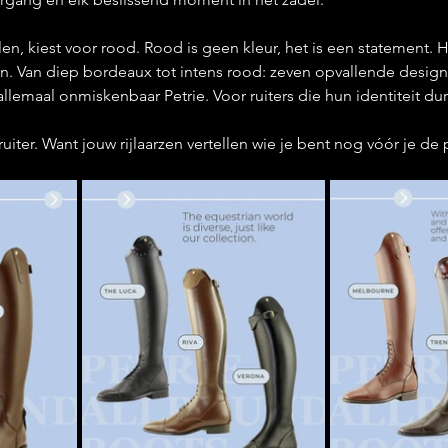
en, kiest voor rood. Rood is geen kleur, het is een statement. He
en. Van diep bordeaux tot intens rood: zeven opvallende design
allemaal onmiskenbaar Petrie. Voor ruiters die hun identiteit dur
ruiter. Want jouw rijlaarzen vertellen wie je bent nog vóór je de pi