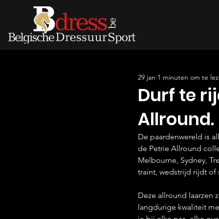
29 jan
1 minuten om te le
Durf te ri
Allround.
De paardenwereld is alle
de Petrie Allround coll
Melbourne, Sydney, Trent
traint, wedstrijd rijdt 
Deze allround laarzen 
langdurige kwaliteit me
je bij elke pas, elke o