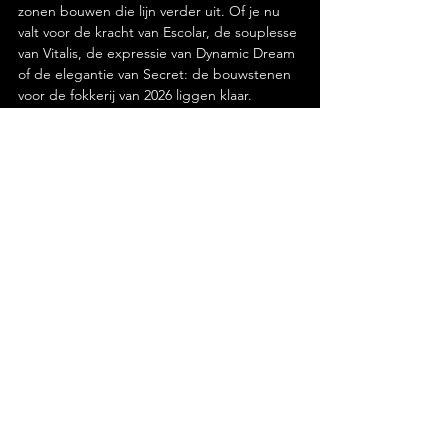
zonen bouwen die lijn verder uit. Of je nu 
valt voor de kracht van Escolar, de souplesse 
van Vitalis, de expressie van Dynamic Dream 
of de elegantie van Secret: de bouwstenen 
voor de fokkerij van 2026 liggen klaar.
Gerelateerde posts