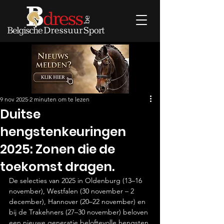
9 nov 2025
2 minuten om te lezen
Duitse
hengstenkeuringen
2025: Zonen die de
toekomst dragen.
De selecties van 2025 in Oldenburg (13–16 
november), Westfalen (30 november – 2 
december), Hannover (20–22 november) en 
bij de Trakehners (27–30 november) beloven 
een nieuwe generatie beloftevolle hengsten 