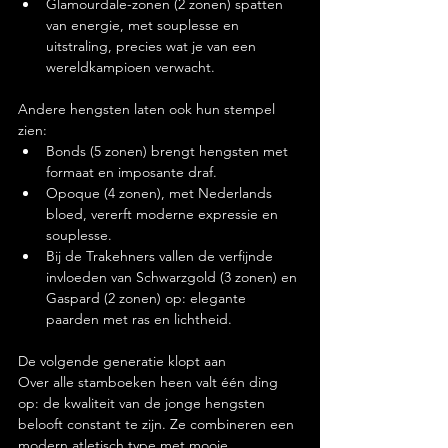
Glamourdale-zonen (2 zonen) spatten 
van energie, met souplesse en 
uitstraling, precies wat je van een 
wereldkampioen verwacht.
Andere hengsten laten ook hun stempel 
zien:
Bonds (5 zonen) brengt hengsten met 
formaat en imposante draf.
Opoque (4 zonen), met Nederlands 
bloed, vererft moderne expressie en 
souplesse.
Bij de Trakehners vallen de verfijnde 
invloeden van Schwarzgold (3 zonen) en 
Gaspard (2 zonen) op: elegante 
paarden met ras en lichtheid.
De volgende generatie klopt aan
Over alle stamboeken heen valt één ding 
op: de kwaliteit van de jonge hengsten 
belooft constant te zijn. Ze combineren een 
modern atletisch type met mooie 