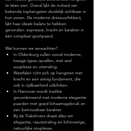
te laten zien. Overal lijkt de invloed van 
bekende tophengsten duidelijk zichtbaar in 
hun zonen. De moderne dressuurfokkerij 
lijkt haar ideale balans te hebben 
gevonden: expressie, kracht en karakter in 
één compleet sportpaard.
Wat kunnen we verwachten?
In Oldenburg zullen vooral moderne, 
lossige types opvallen, met veel 
souplesse en uitstraling.
Westfalen richt zich op hengsten met 
kracht en een stevig fundament, die 
ook in rijdbaarheid uitblinken.
In Hannover wordt traditie 
gecombineerd met moderne elegantie: 
paarden met goed lichaamsgebruik en 
een betrouwbaar karakter.
Bij de Trakehners draait alles om 
elegantie, rasuitstraling en lichtvoetige, 
natuurlijke souplesse.