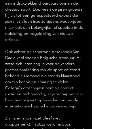
een indrukwekkend parcours binnen de 
dressuursport. Doorheen de jaren groeide 
hij uit tot een gerespecteerd expert die 
zich niet alleen inzette tijdens wedstrijden, 
maar ook een belangrijke rol speelde in de 
opleiding en begeleiding van nieuwe 
officials.
Ook achter de schermen betekende Van 
Daele veel voor de Belgische dressuur. Hij 
zette zich jarenlang in voor de verdere 
professionalisering van de sport en stond 
bekend als iemand die steeds klaarstond 
om zijn kennis en ervaring te delen. 
Collega's omschrijven hem als correct, 
rustig en rechtvaardig, eigenschappen die 
hem veel respect opleverden binnen de 
internationale hippische gemeenschap.
Zijn jarenlange inzet bleef niet 
onopgemerkt. In 2022 werd hij door 