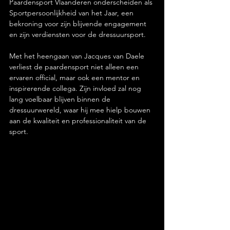
Paardensport Vlaanderen onderscheiden als 
Sportpersoonlijkheid van het Jaar, een 
bekroning voor zijn blijvende engagement 
en zijn verdiensten voor de dressuursport.
Met het heengaan van Jacques van Daele 
verliest de paardensport niet alleen een 
ervaren official, maar ook een mentor en 
inspirerende collega. Zijn invloed zal nog 
lang voelbaar blijven binnen de 
dressuurwereld, waar hij mee hielp bouwen 
aan de kwaliteit en professionaliteit van de 
sport.