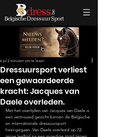
6 jul
2 minuten om te lezen
Dressuursport verliest
een gewaardeerde
kracht: Jacques van
Daele overleden.
Met het overlijden van Jacques van Daele is 
een vertrouwd gezicht binnen de Belgische 
en internationale dressuursport 
heengegaan. Van Daele overleed op 72-
jarige leeftijd na een moedige strijd tegen 