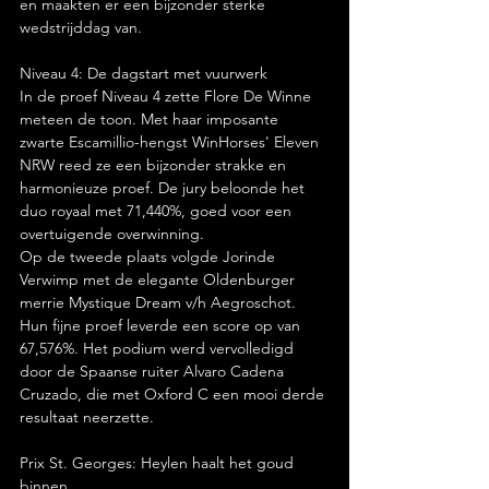
en maakten er een bijzonder sterke 
wedstrijddag van.
Niveau 4: De dagstart met vuurwerk
In de proef Niveau 4 zette Flore De Winne 
meteen de toon. Met haar imposante 
zwarte Escamillio-hengst WinHorses' Eleven 
NRW reed ze een bijzonder strakke en 
harmonieuze proef. De jury beloonde het 
duo royaal met 71,440%, goed voor een 
overtuigende overwinning.
Op de tweede plaats volgde Jorinde 
Verwimp met de elegante Oldenburger 
merrie Mystique Dream v/h Aegroschot. 
Hun fijne proef leverde een score op van 
67,576%. Het podium werd vervolledigd 
door de Spaanse ruiter Alvaro Cadena 
Cruzado, die met Oxford C een mooi derde 
resultaat neerzette.
Prix St. Georges: Heylen haalt het goud 
binnen