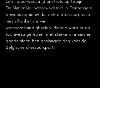
Een indoorwedstrijd om trots op te zijn
De Nationale indoorwedstrijd in Dentergem 
bewees opnieuw dat echte dressuurpassie 
niet afhankelijk is van 
weersomstandigheden. Binnen werd er op 
topniveau gereden, met sterke winnaars en 
goede sfeer. Een geslaagde dag voor de 
Belgische dressuursport!