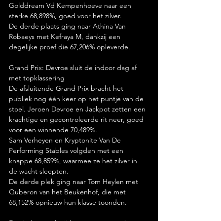
Golddream Vd Kempenhoeve naar een 
sterke 68,898%, goed voor het zilver.
De derde plaats ging naar Athina Van 
Robaeys met Kefraya M, dankzij een 
degelijke proef die 67,206% opleverde.
Grand Prix: Devroe sluit de indoor dag af 
met topklassering
De afsluitende Grand Prix bracht het 
publiek nog één keer op het puntje van de 
stoel. Jeroen Devroe en Jackpot zetten een 
krachtige en gecontroleerde rit neer, goed 
voor een winnende 70,489%.
Sam Verheyen en Kryptonite Van De 
Performing Stables volgden met een 
knappe 68,859%, waarmee ze het zilver in 
de wacht sleepten.
De derde plek ging naar Tom Heylen met 
Quberon van het Beukenhof, die met 
68,152% opnieuw hun klasse toonden.