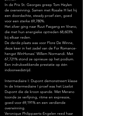
In de Prix St. Georges greep Tom Heylen 
de overwinning. Samen met Rosalie H liet hij 
een doordachte, steady proef zien, goed 
voor een sterke 69,780%.
Het zilver ging naar Ruut Pasgang en Virano, 
die met hun energieke optreden 68,603% 
bij elkaar reden.
De derde plaats was voor Flore De Winne, 
deze keer in het zadel van de For Romance-
hengst WinHorses' Willem Normandi. Met 
67,721% stond ze opnieuw op het podium. 
Een indrukwekkende prestatie op één 
indoorwedstrijd.
Intermediaire I: Dupont demonstreert klasse
In de Intermediaire I proef was het Liselot 
Dupont die de kroon spande. Met Merano 
toonde ze verfijning, ritme en expressie, 
goed voor 69,191% en een verdiende 
overwinning.
Veronique Philippaerts-Engelen reed haar 