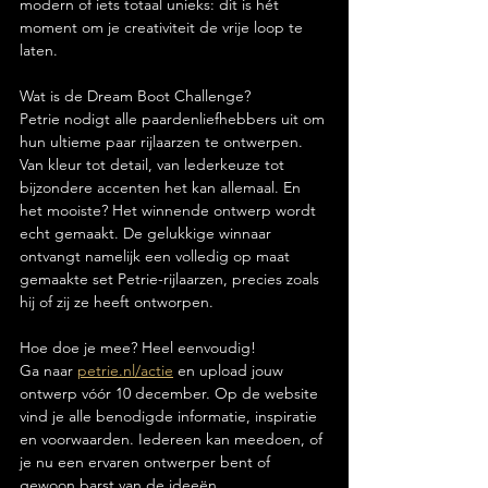
modern of iets totaal unieks: dit is hét 
moment om je creativiteit de vrije loop te 
laten.
Wat is de Dream Boot Challenge?
Petrie nodigt alle paardenliefhebbers uit om 
hun ultieme paar rijlaarzen te ontwerpen. 
Van kleur tot detail, van lederkeuze tot 
bijzondere accenten het kan allemaal. En 
het mooiste? Het winnende ontwerp wordt 
echt gemaakt. De gelukkige winnaar 
ontvangt namelijk een volledig op maat 
gemaakte set Petrie-rijlaarzen, precies zoals 
hij of zij ze heeft ontworpen.
Hoe doe je mee? Heel eenvoudig!
Ga naar 
petrie.nl/actie
 en upload jouw 
ontwerp vóór 10 december. Op de website 
vind je alle benodigde informatie, inspiratie 
en voorwaarden. Iedereen kan meedoen, of 
je nu een ervaren ontwerper bent of 
gewoon barst van de ideeën.