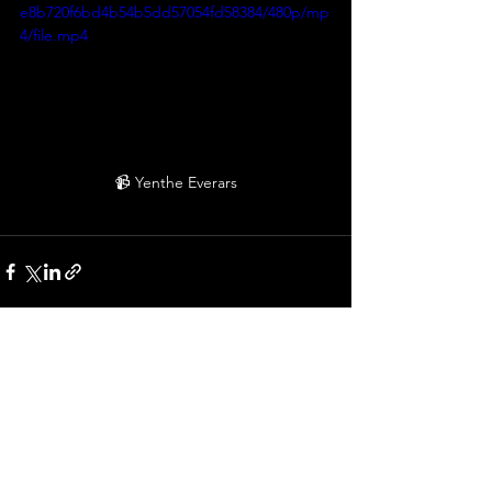
e8b720f6bd4b54b5dd57054fd58384/480p/mp
4/file.mp4
📹 Yenthe Everars
Gerelateerde posts