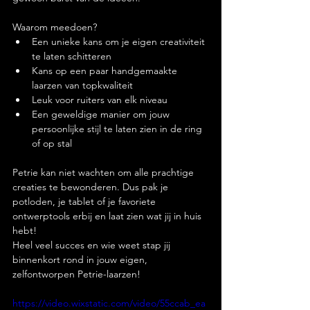
Waarom meedoen?
Een unieke kans om je eigen creativiteit 
te laten schitteren
Kans op een paar handgemaakte 
laarzen van topkwaliteit
Leuk voor ruiters van elk niveau
Een geweldige manier om jouw 
persoonlijke stijl te laten zien in de ring 
of op stal
Petrie kan niet wachten om alle prachtige 
creaties te bewonderen. Dus pak je 
potloden, je tablet of je favoriete 
ontwerptools erbij en laat zien wat jij in huis 
hebt!
Heel veel succes en wie weet stap jij 
binnenkort rond in jouw eigen, 
zelfontworpen Petrie-laarzen!
https://video.wixstatic.com/video/55ccab_ea