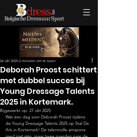
26 okt 2025
2 minuten om te lezen
Deborah Proost schittert
met dubbel succes bij
Young Dressage Talents
2025 in Kortemark.
Bijgewerkt op:
27 okt 2025
Wat een dag voor Deborah Proost tijdens 
de Young Dressage Talents 2025 op Stal De 
Ark in Kortemark! De talentvolle amazone 
reed niet één, maar twee paarden naar de 