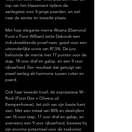
top van het klassement tijdens de 
aanlegtest voor 3-jarige paarden, en wel 
naar de eerste én tweede plaats.
Met haar elegante merrie Woana (Diamond 
Furst x Fürst William) zette Deborah een 
indrukwekkende proef neer, goed voor een 
uitzonderlijke score van 87,5%. De jury 
beloonde de merrie met 17 punten voor de 
stap, 18 voor draf en galop, en een 9 voor 
rijbaarheid. Een resultaat dat getuigt van 
zowel aanleg als harmonie tussen ruiter en 
paard.
Ook haar tweede troef, de expressieve W - 
Rock (Fürst Dior x Oliviera vd 
Kempenhoeve), liet zich van zijn beste kant 
zien. Met een totaal van 85% en deelcijfers 
van 16 voor stap, 17 voor draf en galop, en 
eveneens een 9 voor rijbaarheid, bewees hij 
zijn enorme potentieel voor de toekomst.